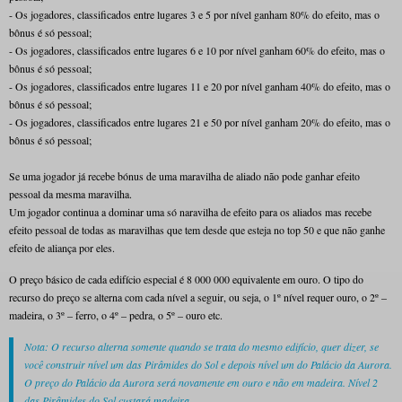
- Os jogadores, classificados entre lugares 3 e 5 por nível ganham 80% do efeito, mas o
bônus é só pessoal;
- Os jogadores, classificados entre lugares 6 e 10 por nível ganham 60% do efeito, mas o
bônus é só pessoal;
- Os jogadores, classificados entre lugares 11 e 20 por nível ganham 40% do efeito, mas o
bônus é só pessoal;
- Os jogadores, classificados entre lugares 21 e 50 por nível ganham 20% do efeito, mas o
bônus é só pessoal;
Se uma jogador já recebe bónus de uma maravilha de aliado não pode ganhar efeito
pessoal da mesma maravilha.
Um jogador continua a dominar uma só naravilha de efeito para os aliados mas recebe
efeito pessoal de todas as maravilhas que tem desde que esteja no top 50 e que não ganhe
efeito de aliança por eles.
O preço básico de cada edifício especial é 8 000 000 equivalente em ouro. O tipo do
recurso do preço se alterna com cada nível a seguir, ou seja, o 1º nível requer ouro, o 2º –
madeira, o 3º – ferro, o 4º – pedra, o 5º – ouro etc.
Nota: O recurso alterna somente quando se trata do mesmo edifício, quer dizer, se
você construir nível um das Pirâmides do Sol e depois nível um do Palácio da Aurora.
O preço do Palácio da Aurora será novamente em ouro e não em madeira. Nível 2
das Pirâmides do Sol custará madeira.