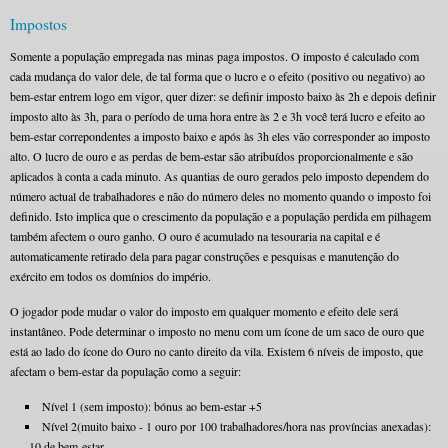
Impostos
Somente a população empregada nas minas paga impostos. O imposto é calculado com
cada mudança do valor dele, de tal forma que o lucro e o efeito (positivo ou negativo) ao
bem-estar entrem logo em vigor, quer dizer: se definir imposto baixo às 2h e depois definir
imposto alto às 3h, para o período de uma hora entre às 2 e 3h você terá lucro e efeito ao
bem-estar correpondentes a imposto baixo e após às 3h eles vão corresponder ao imposto
alto. O lucro de ouro e as perdas de bem-estar são atribuídos proporcionalmente e são
aplicados à conta a cada minuto. As quantias de ouro gerados pelo imposto dependem do
número actual de trabalhadores e não do número deles no momento quando o imposto foi
definido. Isto implica que o crescimento da população e a população perdida em pilhagem
também afectem o ouro ganho. O ouro é acumulado na tesouraria na capital e é
automaticamente retirado dela para pagar construções e pesquisas e manutenção do
exército em todos os domínios do império.
O jogador pode mudar o valor do imposto em qualquer momento e efeito dele será
instantâneo. Pode determinar o imposto no menu com um ícone de um saco de ouro que
está ao lado do ícone do Ouro no canto direito da vila. Existem 6 níveis de imposto, que
afectam o bem-estar da população como a seguir:
Nível 1 (sem imposto): bónus ao bem-estar +5
Nível 2(muito baixo - 1 ouro por 100 trabalhadores/hora nas províncias anexadas):
-10 de bem-estar