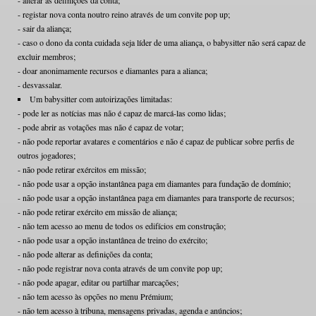
- alterar as definições da conta;
- registar nova conta noutro reino através de um convite pop up;
- sair da aliança;
- caso o dono da conta cuidada seja líder de uma aliança, o babysitter não será capaz de
excluir membros;
- doar anonimamente recursos e diamantes para a alianca;
- desvassalar.
Um babysitter com autoirizações limitadas:
- pode ler as notícias mas não é capaz de marcá-las como lidas;
- pode abrir as votações mas não é capaz de votar;
- não pode reportar avatares e comentários e não é capaz de publicar sobre perfis de
outros jogadores;
- não pode retirar exércitos em missão;
- não pode usar a opção instantânea paga em diamantes para fundação de domínio;
- não pode usar a opção instantânea paga em diamantes para transporte de recursos;
- não pode retirar exército em missão de aliança;
- não tem acesso ao menu de todos os edifícios em construção;
- não pode usar a opção instantânea de treino do exército;
- não pode alterar as definições da conta;
- não pode registrar nova conta através de um convite pop up;
- não pode apagar, editar ou partilhar marcações;
- não tem acesso às opções no menu Prémium;
- não tem acesso à tribuna, mensagens privadas, agenda e anúncios;