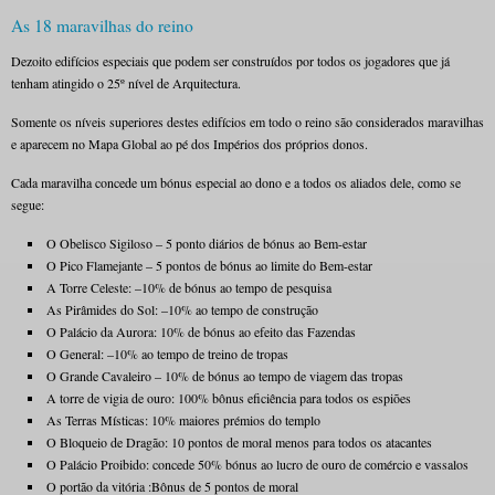
As 18 maravilhas do reino
Dezoito edifícios especiais que podem ser construídos por todos os jogadores que já
tenham atingido o 25º nível de Arquitectura.
Somente os níveis superiores destes edifícios em todo o reino são considerados maravilhas
e aparecem no Mapa Global ao pé dos Impérios dos próprios donos.
Cada maravilha concede um bónus especial ao dono e a todos os aliados dele, como se
segue:
O Obelisco Sigiloso – 5 ponto diários de bónus ao Bem-estar
O Pico Flamejante – 5 pontos de bónus ao limite do Bem-estar
A Torre Celeste: –10% de bónus ao tempo de pesquisa
As Pirâmides do Sol: –10% ao tempo de construção
O Palácio da Aurora: 10% de bónus ao efeito das Fazendas
O General: –10% ao tempo de treino de tropas
O Grande Cavaleiro – 10% de bónus ao tempo de viagem das tropas
A torre de vigia de ouro: 100% bônus eficiência para todos os espiões
As Terras Místicas: 10% maiores prémios do templo
O Bloqueio de Dragão: 10 pontos de moral menos para todos os atacantes
O Palácio Proibido: concede 50% bónus ao lucro de ouro de comércio e vassalos
O portão da vitória :Bônus de 5 pontos de moral