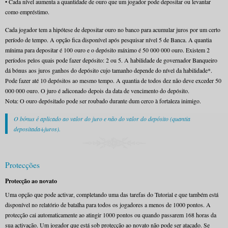
• Cada nível aumenta a quantidade de ouro que um jogador pode depositar ou levantar
como empréstimo.
Cada jogador tem a hipótese de depositar ouro no banco para acumular juros por um certo
período de tempo. A opção fica disponível após pesquisar nível 5 de Banca. A quantia
mínima para depositar é 100 ouro e o depósito máximo é 50 000 000 ouro. Existem 2
períodos pelos quais pode fazer depósito: 2 ou 5. A habilidade de governador Banqueiro
dá bónus aos juros ganhos do depósito cujo tamanho depende do nível da habilidade*.
Pode fazer até 10 depósitos ao mesmo tempo. A quantia de todos dez não deve exceder 50
000 000 ouro. O juro é adiconado depois da data de vencimento do depósito.
Nota: O ouro depósitado pode ser roubado durante dum cerco à fortaleza inimigo.
O bónus é aplicado ao valor do juro e não do valor do depósito (quantia
depositada+juros).
Protecções
Protecção ao novato
Uma opção que pode activar, completando uma das tarefas do Tutorial e que também está
disponível no relatório de batalha para todos os jogadores a menos de 1000 pontos. A
protecção cai automaticamente ao atingir 1000 pontos ou quando passarem 168 horas da
sua activação. Um jogador que está sob protecção ao novato não pode ser atacado. Se