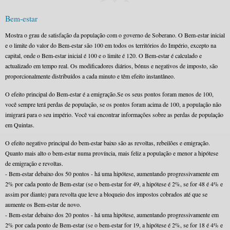
Bem-estar
Mostra o grau de satisfação da população com o governo de Soberano. O Bem-estar inicial
e o limite do valor do Bem-estar são 100 em todos os territórios do Império, excepto na
capital, onde o Bem-estar inicial é 100 e o limite é 120. O Bem-estar é calculado e
actualizado em tempo real. Os modificadores diários, bónus e negativos de imposto, são
proporcionalmente distribuídos a cada minuto e têm efeito instantâneo.
O efeito principal do Bem-estar é a emigração.Se os seus pontos foram menos de 100,
você sempre terá perdas de população, se os pontos foram acima de 100, a população não
imigrará para o seu império. Você vai encontrar informações sobre as perdas de população
em Quintas.
O efeito negativo principal do bem-estar baixo são as revoltas, rebeilões e emigração.
Quanto mais alto o bem-estar numa província, mais feliz a população e menor a hipótese
de emigração e revoltas.
- Bem-estar debaixo dos 50 pontos - há uma hipótese, aumentando progressivamente em
2% por cada ponto de Bem-estar (se o bem-estar for 49, a hipótese é 2%, se for 48 é 4% e
assim por diante) para revolta que leve a bloqueio dos impostos cobrados até que se
aumente os Bem-estar de novo.
- Bem-estar debaixo dos 20 pontos - há uma hipótese, aumentando progressivamente em
2% por cada ponto de Bem-estar (se o bem-estar for 19, a hipótese é 2%, se for 18 é 4% e