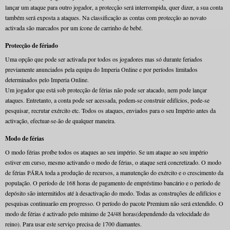
lançar um ataque para outro jogador, a protecção será interrompida, quer dizer, a sua conta
também será exposta a ataques. Na classificação as contas com protecção ao novato
activada são marcados por um ícone de carrinho de bebé.
Protecção de fériado
Uma opção que pode ser activada por todos os jogadores mas só durante feriados
previamente anunciados pela equipa do Imperia Online e por períodos limitados
determinados pelo Imperia Online.
Um jogador que está sob protecção de férias não pode ser atacado, nem pode lançar
ataques. Entretanto, a conta pode ser acessada, podem-se construir edifícios, pode-se
pesquisar, recrutar exército etc. Todos os ataques, enviados para o seu Império antes da
activação, efectuar-se-ão de qualquer maneira.
Modo de férias
O modo férias proíbe todos os ataques ao seu império. Se um ataque ao seu império
estiver em curso, mesmo activando o modo de férias, o ataque será concretizado. O modo
de férias PÁRA toda a produção de recursos, a manutenção do exército e o crescimento da
população. O período de 168 horas de pagamento de empréstimo bancário e o período de
depósito são intermitidos até à desactivação do modo. Todas as construções de edifícios e
pesquisas continuarão em progresso. O período do pacote Premium não será extendido. O
modo de férias é activado pelo mínimo de 24/48 horas(dependendo da velocidade do
reino). Para usar este serviço precisa de 1700 diamantes.