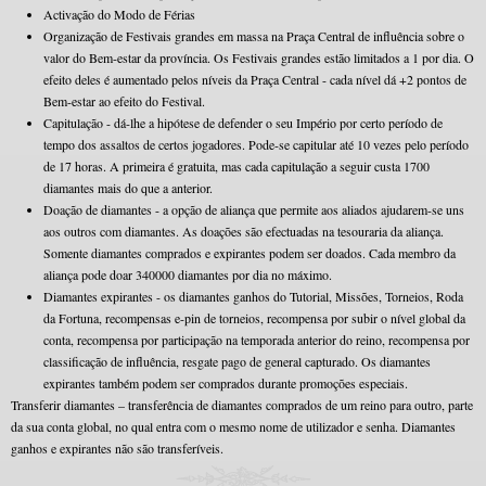
Activação do Modo de Férias
Organização de Festivais grandes em massa na Praça Central de influência sobre o
valor do Bem-estar da província. Os Festivais grandes estão limitados a 1 por dia. O
efeito deles é aumentado pelos níveis da Praça Central - cada nível dá +2 pontos de
Bem-estar ao efeito do Festival.
Capitulação - dá-lhe a hipótese de defender o seu Império por certo período de
tempo dos assaltos de certos jogadores. Pode-se capitular até 10 vezes pelo período
de 17 horas. A primeira é gratuita, mas cada capitulação a seguir custa 1700
diamantes mais do que a anterior.
Doação de diamantes - a opção de aliança que permite aos aliados ajudarem-se uns
aos outros com diamantes. As doações são efectuadas na tesouraria da aliança.
Somente diamantes comprados e expirantes podem ser doados. Cada membro da
aliança pode doar 340000 diamantes por dia no máximo.
Diamantes expirantes - os diamantes ganhos do Tutorial, Missões, Torneios, Roda
da Fortuna, recompensas e-pin de torneios, recompensa por subir o nível global da
conta, recompensa por participação na temporada anterior do reino, recompensa por
classificação de influência, resgate pago de general capturado. Os diamantes
expirantes também podem ser comprados durante promoções especiais.
Transferir diamantes – transferência de diamantes comprados de um reino para outro, parte
da sua conta global, no qual entra com o mesmo nome de utilizador e senha. Diamantes
ganhos e expirantes não são transferíveis.