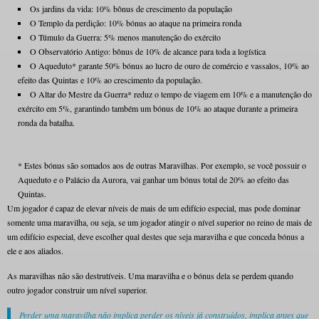
Os jardins da vida: 10% bônus de crescimento da população
O Templo da perdição: 10% bónus ao ataque na primeira ronda
O Túmulo da Guerra: 5% menos manutenção do exército
O Observatório Antigo: bônus de 10% de alcance para toda a logística
O Aqueduto* garante 50% bónus ao lucro de ouro de comércio e vassalos, 10% ao
efeito das Quintas e 10% ao crescimento da população.
O Altar do Mestre da Guerra* reduz o tempo de viagem em 10% e a manutenção do
exército em 5%, garantindo também um bónus de 10% ao ataque durante a primeira
ronda da batalha.
* Estes bónus são somados aos de outras Maravilhas. Por exemplo, se você possuir o
Aqueduto e o Palácio da Aurora, vai ganhar um bónus total de 20% ao efeito das
Quintas.
Um jogador é capaz de elevar níveis de mais de um edifício especial, mas pode dominar
somente uma maravilha, ou seja, se um jogador atingir o nível superior no reino de mais de
um edifício especial, deve escolher qual destes que seja maravilha e que conceda bónus a
ele e aos aliados.
As maravilhas não são destrutíveis. Uma maravilha e o bónus dela se perdem quando
outro jogador construir um nível superior.
Perder uma maravilha não implica perder os níveis já construídos, implica antes que