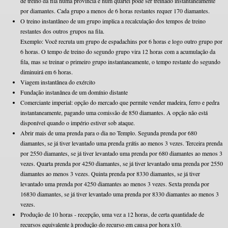
de treino da fila numa província e num quartel pode ser treinado instantaneamente
por diamantes. Cada grupo a menos de 6 horas restantes requer 170 diamantes.
O treino instantâneo de um grupo implica a recalculação dos tempos de treino
restantes dos outros grupos na fila.
Exemplo: Você recruta um grupo de espadachins por 6 horas e logo outro grupo por
6 horas. O tempo de treino do segundo grupo vira 12 horas com a acumulação da
fila, mas se treinar o primeiro grupo instantaneamente, o tempo restante do segundo
diminuirá em 6 horas.
Viagem instantânea do exército
Fundação instanânea de um domínio distante
Comerciante imperial: opção do mercado que permite vender madeira, ferro e pedra
instantaneamente, pagando uma comissão de 850 diamantes. A opção não está
disponível quando o império estiver sob ataque.
Abrir mais de uma prenda para o dia no Templo. Segunda prenda por 680
diamantes, se já tiver levantado uma prenda grátis ao menos 3 vezes. Terceira prenda
por 2550 diamantes, se já tiver levantado uma prenda por 680 diamantes ao menos 3
vezes. Quarta prenda por 4250 diamantes, se já tiver levantado uma prenda por 2550
diamantes ao menos 3 vezes. Quinta prenda por 8330 diamantes, se já tiver
levantado uma prenda por 4250 diamantes ao menos 3 vezes. Sexta prenda por
16830 diamantes, se já tiver levantado uma prenda por 8330 diamantes ao menos 3
vezes.
Produção de 10 horas - recepção, uma vez a 12 horas, de certa quantidade de
recursos equivalente à produção do recurso em causa por hora x10.