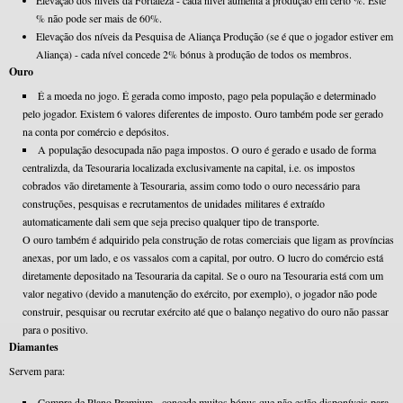
Elevação dos níveis da Fortaleza - cada nível aumenta a produção em certo %. Este
% não pode ser mais de 60%.
Elevação dos níveis da Pesquisa de Aliança Produção (se é que o jogador estiver em
Aliança) - cada nível concede 2% bónus à produção de todos os membros.
Ouro
É a moeda no jogo. É gerada como imposto, pago pela população e determinado
pelo jogador. Existem 6 valores diferentes de imposto. Ouro também pode ser gerado
na conta por comércio e depósitos.
A população desocupada não paga impostos. O ouro é gerado e usado de forma
centralizda, da Tesouraria localizada exclusivamente na capital, i.e. os impostos
cobrados vão diretamente à Tesouraria, assim como todo o ouro necessário para
construções, pesquisas e recrutamentos de unidades militares é extraído
automaticamente dali sem que seja preciso qualquer tipo de transporte.
O ouro também é adquirido pela construção de rotas comerciais que ligam as províncias
anexas, por um lado, e os vassalos com a capital, por outro. O lucro do comércio está
diretamente depositado na Tesouraria da capital. Se o ouro na Tesouraria está com um
valor negativo (devido a manutenção do exército, por exemplo), o jogador não pode
construir, pesquisar ou recrutar exército até que o balanço negativo do ouro não passar
para o positivo.
Diamantes
Servem para:
Compra de Plano Premium - concede muitos bónus que não estão disponíveis para