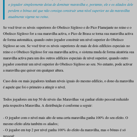
o jogador simplesmente deixa de dominar maravilha e, portanto, ele e os aliados dele
perdem o bónus até que não consiga construir uma nível superior ao da maravilha
atualmente vigente no reino.
Se você tiver os níveis superiores do Obelisco Sigiloso e do Pico Flamejante no reino e o
Obelisco Sigiloso for a sua maravilha activa, o Pico de Brasa se torna sua maravilha activa
de forma automática, quando outro jogador construir um nível superior do Obelisco
Sigiloso ao seu. Se você tiver os níveis superiores de mais de dois edifícios especiais no
reino e o Obelisco Sigiloso for sua maravilha activa, o sistema muda de forma aleatória sua
maravilha activa para um dos outros edifícios especiais de nível superior, quando outro
jogador construir um nível superior do Obelisco Sigiloso ao seu. No entanto, pode activar
a maravilha que quiser em qualquer altura.
Caso dois ou mais jogadores tenham níveis iguais do mesmo edifício, o dono da maravilha
é aquele que foi o primeiro a atingir o nível.
Todos jogadores em top 50 de níveis das Maravilhas vai ganhar efeito pessoal reduzido
pela respectiva Maravilha. A distribuição é conforme a seguir:
- O jogador com o nível mais alto de uma certa maravilha ganha 100% do seu efeito. O
mesmo efeito afeta também os aliados;
- O jogador em top 2 por nível ganha 100% do efeito da maravilha, mas o bônus é só
pessoal;