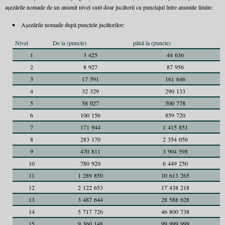
așezările nomade de un anumit nivel sunt doar jucătorii cu punctajul între anumite limite:
Așezările nomade după punctele jucătorilor:
Nivel
De la (puncte)
până la (puncte)
1
3 425
44 636
2
8 927
87 956
3
17 591
161 646
4
32 329
290 133
5
58 027
500 778
6
100 156
859 720
7
171 944
1 415 851
8
283 170
2 354 056
9
470 811
3 904 598
10
780 920
6 449 250
11
1 289 850
10 613 265
12
2 122 653
17 438 218
13
3 487 644
28 588 628
14
5 717 726
46 800 738
15
9 360 148
99 999 999