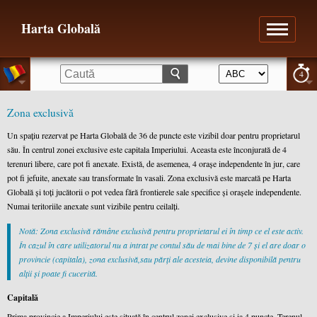
Harta Globală
4
Zona exclusivă
Un spaţiu rezervat pe Harta Globală de 36 de puncte este vizibil doar pentru proprietarul
său. În centrul zonei exclusive este capitala Imperiului. Aceasta este înconjurată de 4
terenuri libere, care pot fi anexate. Există, de asemenea, 4 orașe independente în jur, care
pot fi jefuite, anexate sau transformate în vasali. Zona exclusivă este marcată pe Harta
Globală şi toţi jucătorii o pot vedea fără frontierele sale specifice şi oraşele independente.
Numai teritoriile anexate sunt vizibile pentru ceilalţi.
Notă: Zona exclusivă rămâne exclusivă pentru proprietarul ei în timp ce el este activ.
În cazul în care utilizatorul nu a intrat pe contul său de mai bine de 7 şi el are doar o
provincie (capitala), zona exclusivă,sau părţi ale acesteia, devine disponibilă pentru
alţii şi poate fi cucerită.
Capitală
Prima provincie a Imperiului este situată în centrul zonei exclusive şi ia 4 puncte. Terenul