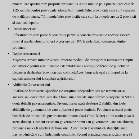
puncte.Transportul între propriile provincii ia 0.625 minute pe 1 puncte, care este de
1.25 minute pentru provinciile adiacente,5 minute între provinciile care sunt separate
de o altă provincie, 7.5 minute între provinciile care sunt la o depărtare de 2 provincii
și așa mai departe.
Rutele Imperiale
Infrastructura care poate fi construita pentru a conecta provinciile anexate.Fiecare
nivel al acestei structuri oferă o creștere de 10% la potențialul comercial dintre
provincii.
Deplasarea armatei
Mișcarea armatei între provincii urmează modelul de transport al resurselor.Timpul
de călătorie pentru atacul inamic este întotdeauna același,indiferent de punctul de
plecare și destinația (provincie sau colonie).Acest timp este egal cu timpul de la
capitala atacatorului la capitala apărătorului.
Abilităţile Guvernatorului
În afară de bonusurile specifice ale oraşului independent sau ale terenurilor la
anexare sau colonizare, alte două bonusuri speciale sunt oferite: o creştere cu 50% a
două abilităţi guvernamentale. Sistemul selectează aleatoriu 2 abilități din toate
abilitățile de guvernator de care utilizatorul poate benficia. Provincia anexată poate
beneficia de bonusurile guvernatorului numai dacă Omul Măreț numit acolo posedă
acele abilități. Dacă nu există un guvernator numit sau guvernatorul are alte abilități,
provincia nu va fi afectată de bonusuri. Acest lucru înseamnă că abilitățile sunt
pasive până când sunt îndeplinite condiţiile. Scopul principal pentru jucător este să