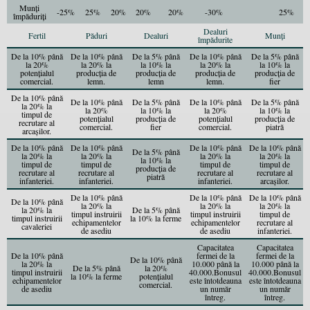
Munţi
-25%
25%
20%
20%
20%
-30%
25%
împăduriţi
Dealuri
Fertil
Păduri
Dealuri
Munţi
împădurite
De la 10% până
De la 10% până
De la 5% până
De la 10% până
De la 5% până
la 20%
la 20% la
la 10% la
la 20% la
la 10% la
potențialul
producţia de
producția de
producţia de
producția de
comercial.
lemn.
lemn
lemn.
fier
De la 10% până
De la 10% până
De la 5% până
De la 10% până
De la 5% până
la 20% la
la 20%
la 10% la
la 20%
la 10% la
timpul de
potențialul
producția de
potențialul
producția de
recrutare al
comercial.
fier
comercial.
piatră
arcaşilor.
De la 10% până
De la 10% până
De la 10% până
De la 10% până
De la 5% până
la 20% la
la 20% la
la 20% la
la 20% la
la 10% la
timpul de
timpul de
timpul de
timpul de
producția de
recrutare al
recrutare al
recrutare al
recrutare al
piatră
infanteriei.
infanteriei.
infanteriei.
arcaşilor.
De la 10% până
De la 10% până
De la 10% până
De la 10% până
la 20% la
la 20% la
la 20% la
la 20% la
De la 5% până
timpul instruirii
timpul instruirii
timpul de
timpul instruirii
la 10% la ferme
echipamentelor
echipamentelor
recrutare al
cavaleriei
de asediu
de asediu
infanteriei.
Capacitatea
Capacitatea
De la 10% până
fermei de la
fermei de la
De la 10% până
la 20% la
10.000 până la
10.000 până la
De la 5% până
la 20%
timpul instruirii
40.000.Bonusul
40.000.Bonusul
la 10% la ferme
potențialul
echipamentelor
este întotdeauna
este întotdeauna
comercial.
de asediu
un număr
un număr
întreg.
întreg.