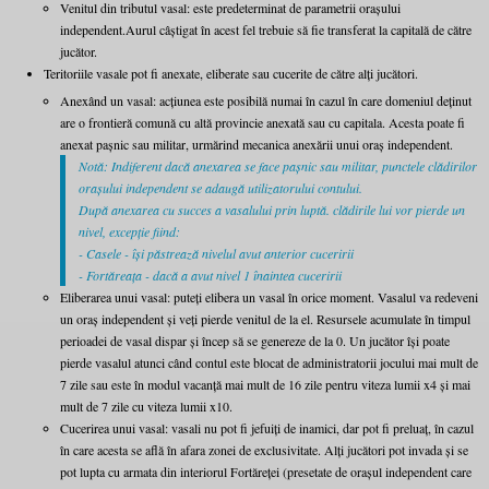
Venitul din tributul vasal: este predeterminat de parametrii oraşului
independent.Aurul câştigat în acest fel trebuie să fie transferat la capitală de către
jucător.
Teritoriile vasale pot fi anexate, eliberate sau cucerite de către alţi jucători.
Anexând un vasal: acţiunea este posibilă numai în cazul în care domeniul deţinut
are o frontieră comună cu altă provincie anexată sau cu capitala. Acesta poate fi
anexat paşnic sau militar, urmărind mecanica anexării unui oraş independent.
Notă: Indiferent dacă anexarea se face pașnic sau militar, punctele clădirilor
orașului independent se adaugă utilizatorului contului.
După anexarea cu succes a vasalului prin luptă. clădirile lui vor pierde un
nivel, excepție fiind:
- Casele - își păstrează nivelul avut anterior cuceririi
- Fortăreața - dacă a avut nivel 1 înaintea cuceririi
Eliberarea unui vasal: puteți elibera un vasal în orice moment. Vasalul va redeveni
un oraș independent și veți pierde venitul de la el. Resursele acumulate în timpul
perioadei de vasal dispar și încep să se genereze de la 0. Un jucător își poate
pierde vasalul atunci când contul este blocat de administratorii jocului mai mult de
7 zile sau este în modul vacanță mai mult de 16 zile pentru viteza lumii x4 și mai
mult de 7 zile cu viteza lumii x10.
Cucerirea unui vasal: vasali nu pot fi jefuiți de inamici, dar pot fi preluaț, în cazul
în care acesta se află în afara zonei de exclusivitate. Alţi jucători pot invada şi se
pot lupta cu armata din interiorul Fortăreţei (presetate de oraşul independent care