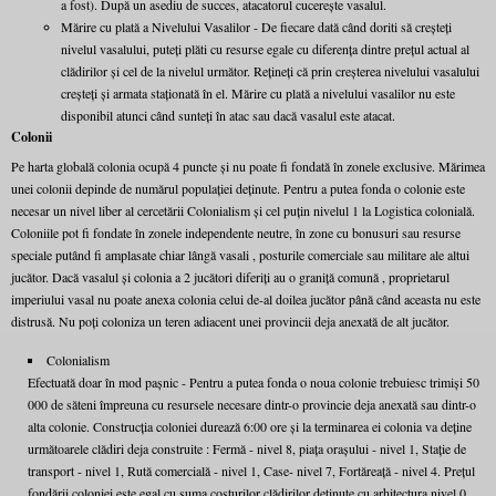
a fost). După un asediu de succes, atacatorul cucerește vasalul.
Mărire cu plată a Nivelului Vasalilor - De fiecare dată când doriti să creșteți
nivelul vasalului, puteți plăti cu resurse egale cu diferența dintre prețul actual al
clădirilor și cel de la nivelul următor. Rețineți că prin creșterea nivelului vasalului
creșteți și armata staționată în el. Mărire cu plată a nivelului vasalilor nu este
disponibil atunci când sunteți în atac sau dacă vasalul este atacat.
Colonii
Pe harta globală colonia ocupă 4 puncte și nu poate fi fondată în zonele exclusive. Mărimea
unei colonii depinde de numărul populației deținute. Pentru a putea fonda o colonie este
necesar un nivel liber al cercetării Colonialism și cel puțin nivelul 1 la Logistica colonială.
Coloniile pot fi fondate în zonele independente neutre, în zone cu bonusuri sau resurse
speciale putând fi amplasate chiar lângă vasali , posturile comerciale sau militare ale altui
jucător. Dacă vasalul și colonia a 2 jucători diferiți au o graniță comună , proprietarul
imperiului vasal nu poate anexa colonia celui de-al doilea jucător până când aceasta nu este
distrusă. Nu poți coloniza un teren adiacent unei provincii deja anexată de alt jucător.
Colonialism
Efectuată doar în mod pașnic - Pentru a putea fonda o noua colonie trebuiesc trimiși 50
000 de săteni împreuna cu resursele necesare dintr-o provincie deja anexată sau dintr-o
alta colonie. Construcția coloniei durează 6:00 ore și la terminarea ei colonia va deține
următoarele clădiri deja construite : Fermă - nivel 8, piața orașului - nivel 1, Stație de
transport - nivel 1, Rută comercială - nivel 1, Case- nivel 7, Fortăreață - nivel 4. Prețul
fondării coloniei este egal cu suma costurilor clădirilor deținute cu arhitectura nivel 0.