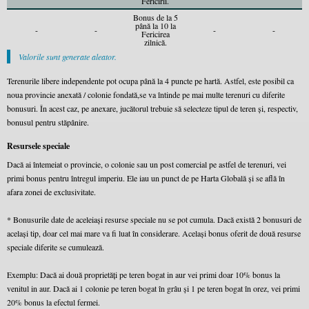
Fericirii.
Bonus de la 5
până la 10 la
-
-
-
-
Fericirea
zilnică.
Valorile sunt generate aleator.
Terenurile libere independente pot ocupa până la 4 puncte pe hartă. Astfel, este posibil ca
noua provincie anexată / colonie fondată,se va întinde pe mai multe terenuri cu diferite
bonusuri. În acest caz, pe anexare, jucătorul trebuie să selecteze tipul de teren şi, respectiv,
bonusul pentru stăpânire.
Resursele speciale
Dacă ai întemeiat o provincie, o colonie sau un post comercial pe astfel de terenuri, vei
primi bonus pentru întregul imperiu. Ele iau un punct de pe Harta Globală și se află în
afara zonei de exclusivitate.
* Bonusurile date de aceleiași resurse speciale nu se pot cumula. Dacă există 2 bonusuri de
același tip, doar cel mai mare va fi luat în considerare. Același bonus oferit de două resurse
speciale diferite se cumulează.
Exemplu: Dacă ai două proprietăți pe teren bogat in aur vei primi doar 10% bonus la
venitul in aur. Dacă ai 1 colonie pe teren bogat în grâu și 1 pe teren bogat în orez, vei primi
20% bonus la efectul fermei.