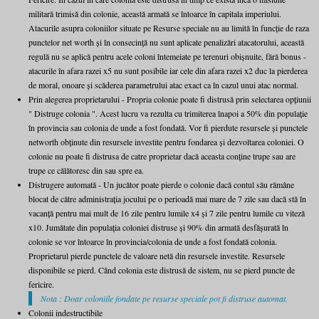
militară trimisă din colonie, această armată se întoarce în capitala imperiului.
Atacurile asupra coloniilor situate pe Resurse speciale nu au limită în funcție de raza
punctelor net worth și în consecință nu sunt aplicate penalizări atacatorului, această
regulă nu se aplică pentru acele coloni întemeiate pe terenuri obișnuite, fără bonus -
atacurile în afara razei x5 nu sunt posibile iar cele din afara razei x2 duc la pierderea
de moral, onoare și scăderea parametrului atac exact ca în cazul unui atac normal.
Prin alegerea proprietarului - Propria colonie poate fi distrusă prin selectarea opțiunii
" Distruge colonia ". Acest lucru va rezulta cu trimiterea înapoi a 50% din populație
în provincia sau colonia de unde a fost fondată. Vor fi pierdute resursele și punctele
networth obținute din resursele investite pentru fondarea și dezvoltarea coloniei. O
colonie nu poate fi distrusa de catre proprietar dacă aceasta conține trupe sau are
trupe ce călătoresc din sau spre ea.
Distrugere automată - Un jucător poate pierde o colonie dacă contul său rămâne
blocat de către administrația jocului pe o perioadă mai mare de 7 zile sau dacă stă în
vacanță pentru mai mult de 16 zile pentru lumile x4 și 7 zile pentru lumile cu viteză
x10. Jumătate din populația coloniei distruse și 90% din armată desfășurată în
colonie se vor întoarce în provincia/colonia de unde a fost fondată colonia.
Proprietarul pierde punctele de valoare netă din resursele investite. Resursele
disponibile se pierd. Când colonia este distrusă de sistem, nu se pierd punctе de
fericire.
Nota : Doar coloniile fondate pe resurse speciale pot fi distruse automat.
Colonii indestructibile