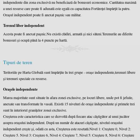
independente din zona exclusivă nu beneficiază de bonusuri economice. Cantitatea maximă
a unei resurse care poate fi adunată este egală cu capacitatea Fortăreţei împărţit la patru.
Oraşul independent poate fi anexat paşnic sau militar.
Terenul liber independent
Acesta poate fi anexat paşnic.Nu există clădiri, armată şi nici săteni.Terenurile au diferite
bonusuri şi ocupă până la 4 puncte pe hartă.
Tipuri de teren
Teritoriile pe Harta Globală sunt împărţite în trei grupe - oraşe independente,terenuri libere
şi terenuri speciale cu resurse.
Oraşele independente
Marea majoritate sunt situate în afara zonei exclusive, pe locuri libere, unde pot fi jefuite,
anexate sau transformate în vasali. Există 15 niveluri de oraşe independente şi primele trei
sunt în interiorul graniţelor zonei exclusive.
Creșterea este caracteristica care se dezvoltă după fiecare atac câștigător al unui jucător
asupra orașului independent. După un număr de atacuri câștigate, nivelul orașului
independent crește și, odată cu asta, Creșterea este resetată.Nivel 1: Creștere 0, Nivel 2:
Creștere 5. Nivel 3: Creștere 6, Nivel 4: Creștere 7, Nivel 5: Creștere 8, Nivel 6: Creștere