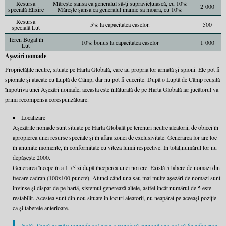
Resursa
Mărește șansa ca generalul să-ți supraviețuiască, cu 10%
2 000
specială Elixire
Mărește șansa ca generalul inamic sa moara, cu 10%
Resursa
5% la capacitatea caselor.
500
specială Lut
Teren Bogat în
10% bonus la capacitatea caselor
1 000
Lut
Așezări nomade
Proprietăţile neutre, situate pe Harta Globală, care au propria lor armată și spioni. Ele pot fi
spionate şi atacate cu Luptă de Câmp, dar nu pot fi cucerite. După o Luptă de Câmp reuşită
împotriva unei Așezări nomade, aceasta este înlăturată de pe Harta Globală iar jucătorul va
primi recompensa corespunzătoare.
Localizare
Așezările nomade sunt situate pe Harta Globală pe terenuri neutre aleatorii, de obicei în
apropierea unei resurse speciale și în afara zonei de exclusivitate. Generarea lor are loc
în anumite momente, în conformitate cu viteza lumii respective. În total,numărul lor nu
depăşeşte 2000.
Generarea începe în a 1.75 zi după începerea unei noi ere. Există 5 tabere de nomazi din
fiecare cadran (100x100 puncte). Atunci când una sau mai multe așezări de nomazi sunt
învinse şi dispar de pe hartă, sistemul generează altele, astfel încât numărul de 5 este
restabilit. Acestea sunt din nou situate în locuri aleatorii, nu neapărat pe aceeaşi poziţie
ca şi taberele anterioare.
Notă: Două așezări nomade pot avea o frontieră comună sau pot să fie adiacente