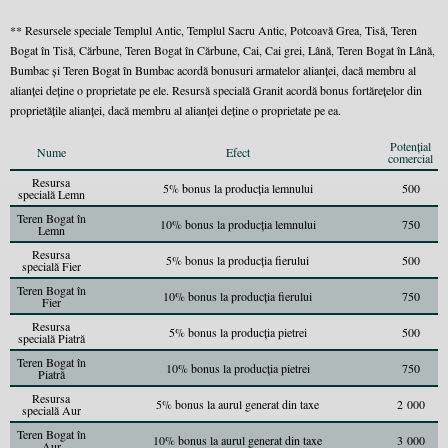
** Resursele speciale Templul Antic, Templul Sacru Antic, Potcoavă Grea, Tisă, Teren
Bogat în Tisă, Cărbune, Teren Bogat în Cărbune, Cai, Cai grei, Lână, Teren Bogat în Lână,
Bumbac și Teren Bogat în Bumbac acordă bonusuri armatelor alianței, dacă membru al
alianței deține o proprietate pe ele. Resursă specială Granit acordă bonus fortărețelor din
proprietățile alianței, dacă membru al alianței deține o proprietate pe ea.
Potențial
Nume
Efect
comercial
Resursa
5% bonus la producția lemnului
500
specială Lemn
Teren Bogat în
10% bonus la producția lemnului
750
Lemn
Resursa
5% bonus la producția fierului
500
specială Fier
Teren Bogat în
10% bonus la producția fierului
750
Fier
Resursa
5% bonus la producția pietrei
500
specială Piatră
Teren Bogat în
10% bonus la producția pietrei
750
Piatră
Resursa
5% bonus la aurul generat din taxe
2 000
specială Aur
Teren Bogat în
10% bonus la aurul generat din taxe
3 000
Aur