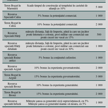
Teren Bogat în
Scade timpul de construcție al templului în castelul de
5 000
Marmură
alianță cu 10%
Resursa
5% bonus la potențialul comercial.
1 000
Specială Cafea
Teren Bogat în
10% bonus la potențialul comercial.
2 000
Cafea
mărește distanța, față de Imperiu, până la care un jucător
Resursa
poate întemeia o colonie, post militar sau comercial sau
500
Specială Hărți
poate cuceri un vasal cu 15%
Resursa
mărește distanța, față de Imperiu, până la care un jucător
specială Hărți
poate întemeia o colonie, post militar sau comercial sau
1 000
detaliate
poate cuceri un vasal cu 30%
Resursa
specială Ruine
5% bonus la conținutul cuferelor.
1 000
antice
Resursa
10% bonus la experienta guvernatorului.
2 000
specială Argint
Teren Bogat în
15% bonus la experienta guvernatorului.
3 000
Argint
Resursa
10% bonus la experienta generalului.
1 000
specială Bronz
Teren Bogat în
15% bonus la experienta generalului.
2 000
Bronz
Resursa
Mărește șansa ca generalul să-ți supraviețuiască, cu 5%
1 000
specială Infuzii
Mărește șansa ca generalul inamic să moara, cu 5%