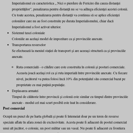
Imperialismul cu caracteristica „ Nici o pierdere de Fericire din cauza distanței
proprietăților”, penalizarea pentru distanță nu se va adăuga eficienței acestei colonii.
Cu toate acestea, penalizarea pentru distanță va continua să se aplice eficienței
coloniilor care nu au fost construite pe durata Imperialismului, chiar dacă
Imperialismul a fost activat ulterior.
Sistemul taxei coloniale
Coloniile au același model de impozitare ca și provinciile anexate.
Transportarea resurselor
Se efectuează la meniul stației de transport și are aceeași structură ca și provinciile
anexate.
Ruta comercială - o clădire care este construita în colonii și posturi comerciale.
Aceasta joacă același rol ca și ruta imperială între provinciile anexate. Cu fiecare
nivel, jucătorul va putea folosi încă 10% din potențialul său comercial bazat pe
proprietate cu mai puțină populație.
Deplasarea armatei
Timpul de călătorie între provincii și colonii este similar cu timpul dintre provinciile
anexate - modul cel mai scurt posibil este luat în considerare.
Post comercial
Ocupă un punct de pe harta globală și poate fi întemeiat doar pe un teren de resurse
speciale aflate în afara zonei de exclusivitate. Acesta poate fi adiacent de postul comercial
unui alt jucător, o colonie, un post militar sau un vasal. Nu poate fi adiacent cu frontiera