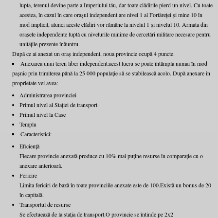
lupta, terenul devine parte a Imperiului tău, dar toate clădirile pierd un nivel. Cu toate
acestea, în cazul în care oraşul independent are nivel 1 al Fortăreței şi mine 10 în
mod implicit, atunci aceste clădiri vor rămâne la nivelul 1 și nivelul 10. Armata din
oraşele independente luptă cu nivelurile minime de cercetări militare necesare pentru
unităţile prezente înăuntru.
După ce ai anexat un oraş independent, noua provincie ocupă 4 puncte.
Anexarea unui teren liber independent:acest lucru se poate întâmpla numai în mod
pașnic prin trimiterea până la 25 000 populație să se stabilească acolo. După anexare în
proprietate vei avea:
Administrarea provinciei
Primul nivel al Staţiei de transport.
Primul nivel la Case
Templu
Caracteristici:
Eficienţă
Fiecare provincie anexată produce cu 10% mai puţine resurse în comparaţie cu o
anexare anterioară.
Fericire
Limita fericiri de bază în toate provinciile anexate este de 100.Există un bonus de 20
în capitală.
Transportul de resurse
Se efectuează de la stația de transport.O provincie se întinde pe 2x2