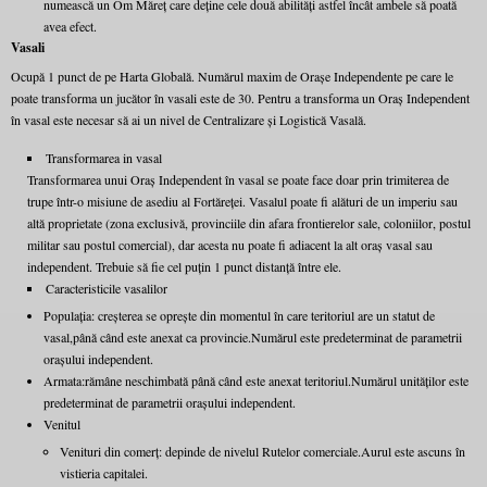
numească un Om Măreț care deţine cele două abilități astfel încât ambele să poată
avea efect.
Vasali
Ocupă 1 punct de pe Harta Globală. Numărul maxim de Orașe Independente pe care le
poate transforma un jucător în vasali este de 30. Pentru a transforma un Oraș Independent
în vasal este necesar să ai un nivel de Centralizare şi Logistică Vasală.
Transformarea in vasal
Transformarea unui Oraș Independent în vasal se poate face doar prin trimiterea de
trupe într-o misiune de asediu al Fortăreţei. Vasalul poate fi alături de un imperiu sau
altă proprietate (zona exclusivă, provinciile din afara frontierelor sale, coloniilor, postul
militar sau postul comercial), dar acesta nu poate fi adiacent la alt oraş vasal sau
independent. Trebuie să fie cel puţin 1 punct distanţă între ele.
Caracteristicile vasalilor
Populaţia: creşterea se opreşte din momentul în care teritoriul are un statut de
vasal,până când este anexat ca provincie.Numărul este predeterminat de parametrii
oraşului independent.
Armata:rămâne neschimbată până când este anexat teritoriul.Numărul unităţilor este
predeterminat de parametrii oraşului independent.
Venitul
Venituri din comerț: depinde de nivelul Rutelor comerciale.Aurul este ascuns în
vistieria capitalei.