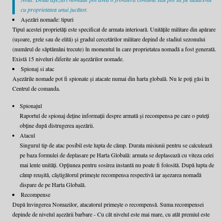
cu proprietatea unui jucător.
Așezări nomade: tipuri
Tipul acestei proprietăţi este specificat de armata interioară. Unităţile militare din apărare
(uşoare, grele sau de elită) și gradul cercetărilor militare depind de stadiul sezonului
(numărul de săptămâni trecute) în momentul în care proprietatea nomadă a fost generată.
Există 15 niveluri diferite ale așezărilor nomade.
Spionaj si atac
Așezările nomade pot fi spionate și atacate numai din harta globală. Nu le poți găsi în
Centrul de comanda.
Spionajul
Raportul de spionaj deţine informaţii despre armată şi recompensa pe care o puteţi
obţine după distrugerea așezării.
Atacul
Singurul tip de atac posibil este lupta de câmp. Durata misiunii pentru se calculează
pe baza formulei de deplasare pe Harta Globală: armata se deplasează cu viteza celei
mai lente unităţi. Opţiunea pentru sosirea instantă nu poate fi folosită. După lupta de
câmp reușită, câştigătorul primeşte recompensa respectivă iar așezarea nomadă
dispare de pe Harta Globală.
Recompense
După învingerea Nomazilor, atacatorul primeşte o recompensă. Suma recompensei
depinde de nivelul așezării barbare - Cu cât nivelul este mai mare, cu atât premiul este