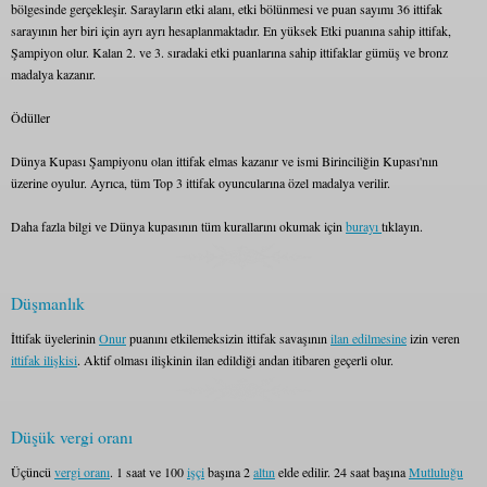
bölgesinde gerçekleşir. Sarayların etki alanı, etki bölünmesi ve puan sayımı 36 ittifak
sarayının her biri için ayrı ayrı hesaplanmaktadır. En yüksek Etki puanına sahip ittifak,
Şampiyon olur. Kalan 2. ve 3. sıradaki etki puanlarına sahip ittifaklar gümüş ve bronz
madalya kazanır.
Ödüller
Dünya Kupası Şampiyonu olan ittifak elmas kazanır ve ismi Birinciliğin Kupası'nın
üzerine oyulur. Ayrıca, tüm Top 3 ittifak oyuncularına özel madalya verilir.
Daha fazla bilgi ve Dünya kupasının tüm kurallarını okumak için
burayı
tıklayın.
Düşmanlık
İttifak üyelerinin
Onur
puanını etkilemeksizin ittifak savaşının
ilan edilmesine
izin veren
ittifak ilişkisi
. Aktif olması ilişkinin ilan edildiği andan itibaren geçerli olur.
Düşük vergi oranı
Üçüncü
vergi oranı
. 1 saat ve 100
işçi
başına 2
altın
elde edilir. 24 saat başına
Mutluluğu