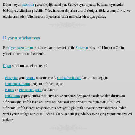
Diyar - oyun
sezonun
gerçekleştiği sanal yer. Sadece aynı diyarda bulunan oyuncular
birbiriyle etkileşime girebilir. Yüce insanlar diyarları ulusal (bulgar, türk, espanyol v.s.) ve
uluslararası olur. Uluslararası diyarlarda farklı millletler bir araya gelirler.
Diyarın sıfırlanması
Bir
diyar
,
sezonunun
bitişinden sonra restart edilir.
Sezonun
bitiş tarihi İmperia Online
yönetimi tarafından belirlenir.
Diyar
sıfırlanınca neler oluyor?
-
Hesaplar
yeni
sezona
aktarılır ancak
Global haritadaki
konumları değişir.
-
İmparatorlukların
gelişimi sıfırdan başlar.
-
Elmas
ve
Premium üyelik
da aktarılır.
-
İttifakların
yapımı; ittifak ismi, üyeleri ve rütbeleri değişmez ancak sadakat durumları
sıfırlanmıştır. İttifak tesisleri, orduları, hazinesi araştırmaları ve diplomatik iliskileri
sıfırlanır. İttifak idaresi araştırmasının seviyesi ilgili ittifak üyeleri sayısına uyana kadar
yeni üyeler ittifağa alınamaz. Lider 1000 puana ulaştığında hesabına giriş yapmamış üyeleri
atabilir.