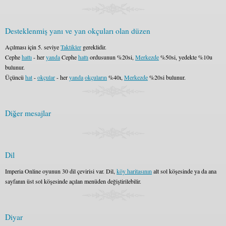
Desteklenmiş yanı ve yan okçuları olan düzen
Açılması için 5. seviye
Taktikler
gereklidir.
Cephe
hattı
- her
yanda
Cephe
hattı
ordusunun %20si,
Merkezde
%50si, yedekte %10u
bulunur.
Üçüncü
hat
-
okçular
- her
yanda
okçuların
%40ı,
Merkezde
%20si bulunur.
Diğer mesajlar
Dil
Imperia Online oyunun 30 dil çevirisi var. Dil,
köy haritasının
alt sol köşesinde ya da ana
sayfanın üst sol köşesinde açılan menüden değiştirilebilir.
Diyar