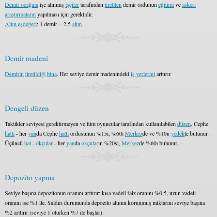
Demir ocağına
işe alınmış
işçiler
tarafından
üretilen
demir ordunun
eğitimi
ve
askeri
araştırmaların
yapılması için gereklidir.
Altın eşdeğeri
: 1 demir = 2,5
altın
Demir madeni
Demirin
üretildiği
bina
. Her seviye demir madenindeki
iş yerlerini
arttırır.
Dengeli düzen
Taktikler seviyesi gerektirmeyen ve tüm oyuncular tarafından kullanılabilen
düzen
. Cephe
hattı
- her
yan
da Cephe
hattı
ordusunun %15i, %60ı
Merkez
de ve %10u
yedek
te bulunur.
Üçüncü
hat
-
okçular
- her
yan
da
okçular
ın %20si,
Merkez
de %60ı bulunur.
Depozito yapma
Seviye başına depozitonun oranını arttırır: kısa vadeli faiz oranını %0,5, uzun vadeli
oranını ise %1 ile. Saldırı durumunda depozito altının korunmuş miktarını seviye başına
%2 arttırır (seviye 1 olurken %7 ile başlar).