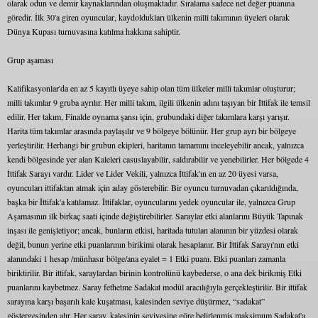
olarak odun ve demir kaynaklarından oluşmaktadır. Sıralama sadece net değer puanına
göredir. İlk 30'a giren oyuncular, kaydoldukları ülkenin milli takımının üyeleri olarak
Dünya Kupası turnuvasına katılma hakkına sahiptir.
Grup aşaması
Kalifikasyonlar'dа en az 5 kayıtlı üyeye sahip olan tüm ülkeler milli takımlar oluşturur;
milli takımlar 9 gruba ayrılır. Her milli takım, ilgili ülkenin adını taşıyan bir İttifak ile temsil
edilir. Her takım, Finalde oynama şansı için, grubundaki diğer takımlara karşı yarışır.
Harita tüm takımlar arasında paylaşılır ve 9 bölgeye bölünür. Her grup ayrı bir bölgeye
yerleştirilir. Herhangi bir grubun ekipleri, haritanın tamamını inceleyebilir ancak, yalnızca
kendi bölgesinde yer alan Kaleleri casuslayabilir, saldırabilir ve yenebilirler. Her bölgede 4
İttifak Sarayı vardır. Lider ve Lider Vekili, yalnızca İttifak'ın en az 20 üyesi varsa,
oyuncuları ittifaktan atmak için aday gösterebilir. Bir oyuncu turnuvadan çıkarıldığında,
başka bir İttifak'a katılamaz. İttifaklar, oyuncularını yedek oyuncular ile, yalnızca Grup
Aşamasının ilk birkaç saati içinde değiştirebilirler. Saraylar etki alanlarını Büyük Tapınak
inşası ile genişletiyor; ancak, bunların etkisi, haritada tutulan alanının bir yüzdesi olarak
değil, bunun yerine etki puanlarının birikimi olarak hesaplanır. Bir İttifak Sarayı'nın etki
alanındaki 1 hesap /münhasır bölge/ana eyalet = 1 Etki puanı. Etki puanları zamanla
biriktirilir. Bir ittifak, saraylardan birinin kontrolünü kaybederse, o ana dek birikmiş Etki
puanlarını kaybetmez. Saray fethetme Sadakat modül aracılığıyla gerçekleştirilir. Bir ittifak
sarayına karşı başarılı kale kuşatması, kalesinden seviye düşürmez, “sadakat”
göstergesinden alır. Her saray, kalesinin seviyesine göre belirlenmiş maksimum Sadakat'a