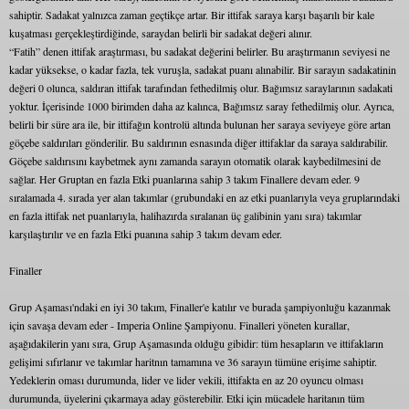
sahiptir. Sadakat yalnızca zaman geçtikçe artar. Bir ittifak saraya karşı başarılı bir kale
kuşatması gerçekleştirdiğinde, saraydan belirli bir sadakat değeri alınır.
“Fatih” denen ittifak araştırması, bu sadakat değerini belirler. Bu araştırmanın seviyesi ne
kadar yüksekse, o kadar fazla, tek vuruşla, sadakat puanı alınabilir. Bir sarayın sadakatinin
değeri 0 olunca, saldıran ittifak tarafından fethedilmiş olur. Bağımsız saraylarının sadakati
yoktur. İçerisinde 1000 birimden daha az kalınca, Bağımsız saray fethedilmiş olur. Ayrıca,
belirli bir süre ara ile, bir ittifağın kontrolü altında bulunan her saraya seviyeye göre artan
göçebe saldırıları gönderilir. Bu saldırının esnasında diğer ittifaklar da saraya saldırabilir.
Göçebe saldırısını kaybetmek aynı zamanda sarayın otomatik olarak kaybedilmesini de
sağlar. Her Gruptan en fazla Etki puanlarına sahip 3 takım Finallere devam eder. 9
sıralamada 4. sırada yer alan takımlar (grubundaki en az etki puanlarıyla veya gruplarındaki
en fazla ittifak net puanlarıyla, halihazırda sıralanan üç galibinin yanı sıra) takımlar
karşılaştırılır ve en fazla Etki puanına sahip 3 takım devam eder.
Finaller
Grup Aşaması'ndaki en iyi 30 takım, Finaller'e katılır ve burada şampiyonluğu kazanmak
için savaşa devam eder - Imperia Online Şampiyonu. Finalleri yöneten kurallar,
aşağıdakilerin yanı sıra, Grup Aşamasında olduğu gibidir: tüm hesapların ve ittifakların
gelişimi sıfırlanır ve takımlar haritnın tamamına ve 36 sarayın tümüne erişime sahiptir.
Yedeklerin oması durumunda, lider ve lider vekili, ittifakta en az 20 oyuncu olması
durumunda, üyelerini çıkarmaya aday gösterebilir. Etki için mücadele haritanın tüm