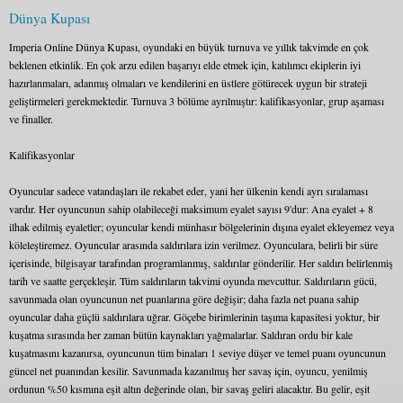
Dünya Kupası
Imperia Online Dünya Kupası, oyundaki en büyük turnuva ve yıllık takvimde en çok
beklenen etkinlik. En çok arzu edilen başarıyı elde etmek için, katılımcı ekiplerin iyi
hazırlanmaları, adanmış olmaları ve kendilerini en üstlere götürecek uygun bir strateji
geliştirmeleri gerekmektedir. Turnuva 3 bölüme ayrılmıştır: kalifikasyonlar, grup aşaması
ve finaller.
Kalifikasyonlar
Oyuncular sadece vatandaşları ile rekabet eder, yani her ülkenin kendi ayrı sıralaması
vardır. Her oyuncunun sahip olabileceği maksimum eyalet sayısı 9'dur: Ana eyalet + 8
ilhak edilmiş eyaletler; oyuncular kendi münhasır bölgelerinin dışına eyalet ekleyemez veya
köleleştiremez. Oyuncular arasında saldırılara izin verilmez. Oyunculara, belirli bir süre
içerisinde, bilgisayar tarafından programlanmış, saldırılar gönderilir. Her saldırı belirlenmiş
tarih ve saatte gerçekleşir. Tüm saldırıların takvimi oyunda mevcuttur. Saldırıların gücü,
savunmada olan oyuncunun net puanlarına göre değişir; daha fazla net puana sahip
oyuncular daha güçlü saldırılara uğrar. Göçebe birimlerinin taşıma kapasitesi yoktur, bir
kuşatma sırasında her zaman bütün kaynakları yağmalarlar. Saldıran ordu bir kale
kuşatmasını kazanırsa, oyuncunun tüm binaları 1 seviye düşer ve temel puanı oyuncunun
güncel net puanından kesilir. Savunmada kazanılmış her savaş için, oyuncu, yenilmiş
ordunun %50 kısmına eşit altın değerinde olan, bir savaş geliri alacaktır. Bu gelir, eşit