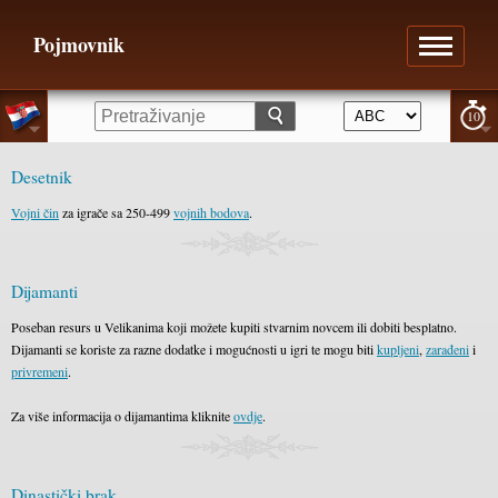
Pojmovnik
10
Desetnik
Vojni čin
za igrače sa 250-499
vojnih bodova
.
Dijamanti
Poseban resurs u Velikanima koji možete kupiti stvarnim novcem ili dobiti besplatno.
Dijamanti se koriste za razne dodatke i mogućnosti u igri te mogu biti
kupljeni
,
zarađeni
i
privremeni
.
Za više informacija o dijamantima kliknite
ovdje
.
Dinastički brak