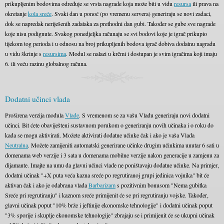
prikupljenim bodovima određuje se vrsta nagrade koja može biti u vidu
resursa
ili prava na
okretanje
kola sreće
. Svaki dan u ponoć (po vremenu servera) generiraju se novi zadaci,
dok se napredak neriješenih zadataka za prethodni dan gubi. Također se gube sve nagrade
koje nisu podignute. Svakog ponedjeljka računaju se svi bodovi koje je igrač prikupio
tijekom tog perioda i u odnosu na broj prikupljenih bodova igrač dobiva dodatnu nagradu
u vidu škrinje s
resursima
. Modul se nalazi u krčmi i dostupan je svim igračima koji imaju
6. ili veću razinu globalnog računa.
Dodatni učinci vlada
Proširena verzija modula
Vlade
. S vremenom se za vašu Vladu generiraju novi dodatni
učinci. Bit ćete obaviješteni sustavnom porukom o generiranju novih učinaka i o roku do
kada se mogu aktivirati. Možete aktivirati dodatne učinke čak i ako je vaša Vlada
Neutralna
. Možete zamijeniti automatski generirane učinke drugim učinkima unutar 6 sati u
domenama web verzije i 3 sata u domenama mobilne verzije nakon generacije u zamjenu za
dijamante. Imajte na umu da glavni učinci vlade ne poništavaju dodatne učinke. Na primjer,
dodatni učinak "+X puta veća kazna sreće po regrutiranoj grupi jedinica vojnika" bit će
aktivan čak i ako je odabrana vlada
Barbarizam
s pozitivnim bonusom "Nema gubitka
Sreće pri regrutiranju" i kaznom sreće primijenit će se pri regrutiranju vojske. Također,
glavni učinak poput "10% brže i jeftinije ekonomske tehnologije" i dodatni učinak poput
"3% sporije i skuplje ekonomske tehnologije" zbrajaju se i primijenit će se ukupni učinak