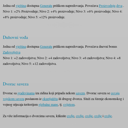
Jedna od
vještina
dostupna
Generalu
prilikom napredovanja. Povećava
Proizvodnju
drva
.
Nivo 1: +2% Proizvodnje; Nivo 2: +4% proizvodnje; Nivo 3: +6% proizvodnje; Nivo 4:
+8% proizvodnje; Nivo 5: +12% proizvodnje.
Duhovni vođa
Jedna od
vještina
dostupna
Generalu
prilikom napredovanja. Povećava dnevni bonus
Zadovoljstva
Nivo 1: +2 zadovoljstva; Nivo 2: +4 zadovoljstva; Nivo 3: +6 zadovoljstva; Nivo 4: +8
zadovoljstva; Nivo 5: +12 zadovoljstva.
Dvorac saveza
Dvorac sa
građevinama
iza zidina koji pripada nekom
savezu
. Dvorac saveza se
osvaja
vojskom saveza
poslanom iz
okupljališta
ili drugog dvorca. Služi za širenje ekonomskog i
vojnog utjecaja teritorijem
globalne mape
, tj.
svijetom
.
Za više informacija o dvorcima saveza, kliknite
ovdje
,
ovdje
,
ovdje
,
ovdje
i
ovdje
.