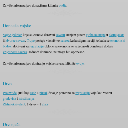
Za više informacija o donacijama kliknite
ovdje
.
Donacije vojske
Vojne jedinice
koje su članovi darovali
savezu
slanjem putem
globalne mape
u
okupljalište
ili
dvorac saveza
.
Trupe
postaju vlasništvo
saveza
kada stignu na cilj, te kada se
ekonomski
bodovi
dobiveni za
regrutaciju
uklone sa ekonomske vrijednosti donatora i dodaju
vrijednosti saveza
. Jednom donirane, ne mogu biti opozvane.
Za više informacija o doniranju vojske savezu kliknite
ovdje
.
Drvo
Proizvode
ljudi koji
rade
u
pilani
, drvo je potrebno za
regrutaciju
vojnika i većinu
građevina
i
istraživanja
.
Zlatni ekvivalent
: 1 drvo = 1
zlata
Drvosječa