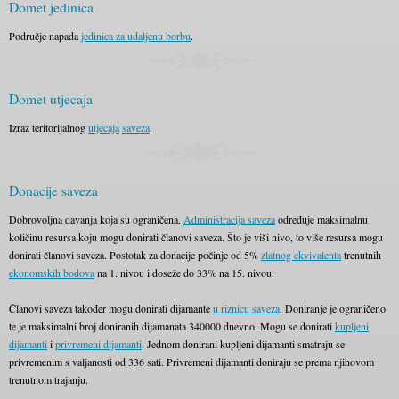
Domet jedinica
Područje napada
jedinica za udaljenu borbu
.
Domet utjecaja
Izraz teritorijalnog
utjecaja
saveza
.
Donacije saveza
Dobrovoljna davanja koja su ograničena.
Administracija saveza
određuje maksimalnu
količinu resursa koju mogu donirati članovi saveza. Što je viši nivo, to više resursa mogu
donirati članovi saveza. Postotak za donacije počinje od 5%
zlatnog ekvivalenta
trenutnih
ekonomskih bodova
na 1. nivou i doseže do 33% na 15. nivou.
Članovi saveza također mogu donirati dijamante
u riznicu saveza
. Doniranje je ograničeno
te je maksimalni broj doniranih dijamanata 340000 dnevno. Mogu se donirati
kupljeni
dijamanti
i
privremeni dijamanti
. Jednom donirani kupljeni dijamanti smatraju se
privremenim s valjanosti od 336 sati. Privremeni dijamanti doniraju se prema njihovom
trenutnom trajanju.