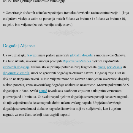
od 7% brže i jeftinije ekonomske tehnologije.
* Generiranje dodatnih učinaka započinje u trenutku dovršetka razine centralizacije 1 (koja
otključava vlade), a zatim se ponavlja svakih 5 dana za brzinu x4 / 3 dana za brzinu x10,
uvijek u isto vrijeme (za web verziju kraljevstava).
Događaj Alijanse
Uz ovu značajku
Savezi
imaju priliku generirati
globalni događaj
samo za svoje članove.
Da bi to učinili, saveznici moraju prikupiti
Dijelove veličanstva
tijekom zajedničkih
globalnih događaja
. Nakon što se prikupi potreban broj fragmenata,
vođa
,
prvi časnik
ili
diplomatski časnik
] moći će generirati događaj za članove saveza. Događaj traje 1 sat ili
dok se ne uspješno završi. U isto vrijeme može biti aktivan samo jedan saveznički događaj.
Nakon početka, vrsta savezničkog događaja odabire se nasumično. Možete pokrenuti do 5
događaja u 7 dana. Svaki
napad
izvodi se s osobnom vojskom s ukupnim vremenom
putovanja od 10 minuta. Za svaki napad tijekom događaja saveza postoji šansa za nagradu,
ali nije zajamčeno da će se nagrada dobiti nakon svakog napada. Uspješno dovršenje
događaja saveza donosi dodatne nagrade članovima koji su sudjelovali, kao i utješnu
nagradu za one članove koji nisu uspjeli napasti.