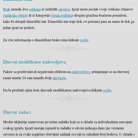
Brak
između dva
velikana
iz različitih
carstava
. Igrač može poslati svoje velikane (članove
vladarske obitelji
ili iz kategorije
Ostala rodbina
) drugim igračima bračnom ponudom,
kako bi sklopili dinastički mir. Dinastički mir traje dok svi potomci para ne umru ili dok ga
jedan igrač ne prekrši.
Za više informacija o dinastičkim brakovima kliknite
ovdje
.
Dnevni modifikator zadovoljstva
Faktor sa pozitivnim ili negativnim efektom na
zadovoljstvo
, primjenjuje se na dnevnoj
razini unutar 24 sata između dvije
migracije
.
Da bi pročitali cijelu listu dnevnih modifikatora zadovoljstva kliknite
ovdje
.
Dnevni zadaci
Modul uključuje raznovrsne po težini zadatke koji su u skladu sa individualnim razvojem
svakog igrača. Igrači moraju ispuniti te zadatke u okviru jednoga dana (po vremenu
servera) te za svaki uspješno obavljeni zadatak osvojit će određeni broj bodova. U skladu s