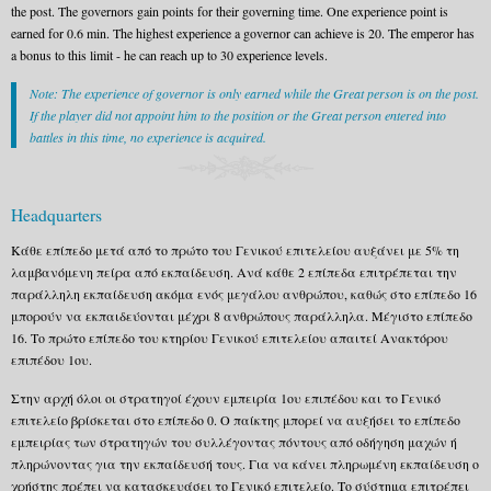
the post. The governors gain points for their governing time. One experience point is
earned for 0.6 min. The highest experience a governor can achieve is 20. The emperor has
a bonus to this limit - he can reach up to 30 experience levels.
Note: The experience of governor is only earned while the Great person is on the post.
If the player did not appoint him to the position or the Great person entered into
battles in this time, no experience is acquired.
Headquarters
Κάθε επίπεδο μετά από το πρώτο του Γενικού επιτελείου αυξάνει με 5% τη
λαμβανόμενη πείρα από εκπαίδευση. Ανά κάθε 2 επίπεδα επιτρέπεται την
παράλληλη εκπαίδευση ακόμα ενός μεγάλου ανθρώπου, καθώς στο επίπεδο 16
μπορούν να εκπαιδεύονται μέχρι 8 ανθρώπους παράλληλα. Μέγιστο επίπεδο
16. Το πρώτο επίπεδο του κτηρίου Γενικού επιτελείου απαιτεί Ανακτόρου
επιπέδου 1ου.
Στην αρχή όλοι οι στρατηγοί έχουν εμπειρία 1ου επιπέδου και το Γενικό
επιτελείο βρίσκεται στο επίπεδο 0. Ο παίκτης μπορεί να αυξήσει το επίπεδο
εμπειρίας των στρατηγών του συλλέγοντας πόντους από οδήγηση μαχών ή
πληρώνοντας για την εκπαίδευσή τους. Για να κάνει πληρωμένη εκπαίδευση ο
χρήστης πρέπει να κατασκευάσει το Γενικό επιτελείο. Το σύστημα επιτρέπει