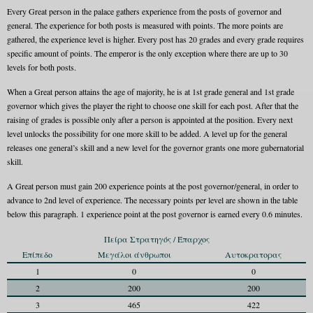
Every Great person in the palace gathers experience from the posts of governor and
general. The experience for both posts is measured with points. The more points are
gathered, the experience level is higher. Every post has 20 grades and every grade requires
specific amount of points. The emperor is the only exception where there are up to 30
levels for both posts.
When a Great person attains the age of majority, he is at 1st grade general and 1st grade
governor which gives the player the right to choose one skill for each post. After that the
raising of grades is possible only after a person is appointed at the position. Every next
level unlocks the possibility for one more skill to be added. A level up for the general
releases one general’s skill and a new level for the governor grants one more gubernatorial
skill.
A Great person must gain 200 experience points at the post governor/general, in order to
advance to 2nd level of experience. The necessary points per level are shown in the table
below this paragraph. 1 experience point at the post governor is earned every 0.6 minutes.
Πείρα Στρατηγός / Έπαρχος
Επίπεδο
Μεγάλοι άνθρωποι
Αυτοκρατορας
1
0
0
2
200
200
3
465
422