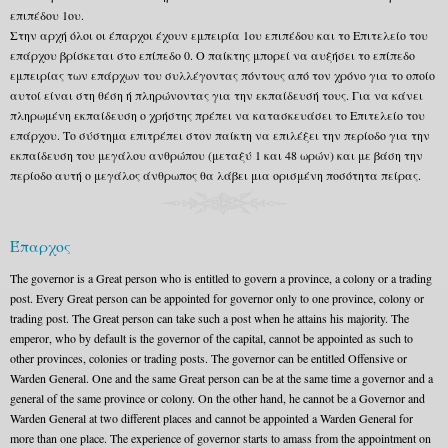
επιπέδου 1ου.
Στην αρχή όλοι οι έπαρχοι έχουν εμπειρία 1ου επιπέδου και το Επιτελείο του
επάρχου βρίσκεται στο επίπεδο 0. Ο παίκτης μπορεί να αυξήσει το επίπεδο
εμπειρίας των επάρχων του συλλέγοντας πόντους από τον χρόνο για το οποίο
αυτοί είναι στη θέση ή πληρώνοντας για την εκπαίδευσή τους. Για να κάνει
πληρωμένη εκπαίδευση ο χρήστης πρέπει να κατασκευάσει το Επιτελείο του
επάρχου. Το σύστημα επιτρέπει στον παίκτη να επιλέξει την περίοδο για την
εκπαίδευση του μεγάλου ανθρώπου (μεταξύ 1 και 48 ωρών) και με βάση την
περίοδο αυτή ο μεγάλος άνθρωπος θα λάβει μια ορισμένη ποσότητα πείρας.
Έπαρχος
The governor is a Great person who is entitled to govern a province, a colony or a trading
post. Every Great person can be appointed for governor only to one province, colony or
trading post. The Great person can take such a post when he attains his majority. The
emperor, who by default is the governor of the capital, cannot be appointed as such to
other provinces, colonies or trading posts. The governor can be entitled Offensive or
Warden General. One and the same Great person can be at the same time a governor and a
general of the same province or colony. On the other hand, he cannot be a Governor and
Warden General at two different places and cannot be appointed a Warden General for
more than one place. The experience of governor starts to amass from the appointment on