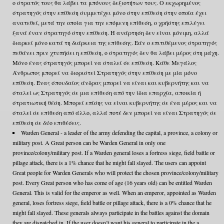
ο στρατός τους θα λάβει τα μπόνους δεξιοτήτων τους. Ο εκχωρημένος
στρατηγός στην επίθεση συμμετέχει μόνο στην επίθεση στην οποία έχει
ανατεθεί, μετά την οποία για την επόμενη επίθεση, ο χρήστης επιλέγει
ξανά έναν στρατηγό στην επίθεση. Η ανάρτηση δεν είναι μόνιμη, αλλά
διαρκεί μόνο κατά τη διάρκεια της επίθεσης. Εάν ο επιτιθέμενος στρατηγός
πεθάνει πριν χτυπήσει η επίθεση, ο στρατηγός δεν θα λάβει μέρος στη μάχη.
Μόνο ένας στρατηγός μπορεί να σταλεί σε επίθεση. Κάθε Μεγάλος
Άνθρωπος μπορεί να διοριστεί Στρατηγός στην επίθεση με μία μόνο
επίθεση. Ένας σπουδαίος άνδρας μπορεί να είναι και κυβερνήτης και να
σταλεί ως Στρατηγός σε μια επίθεση από την ίδια επαρχία, αποικία ή
στρατιωτική θέση. Μπορεί επίσης να είναι κυβερνήτης σε ένα μέρος και να
σταλεί σε επίθεση από άλλο, αλλά ποτέ δεν μπορεί να είναι Στρατηγός σε
επίθεση σε δύο επιθέσεις.
Warden General - a leader of the army defending the capital, a province, a colony or
military post. A Great person can be Warden General in only one
province/colony/military post. If a Warden general loses a fortress siege, field battle or
pillage attack, there is a 1% chance that he might fall slayed. The users can appoint
Great people for Warden Generals who will protect the chosen province/colony/military
post. Every Great person who has come of age (16 years old) can be entitled Warden
General. This is valid for the emperor as well. When an emperor, appointed as Warden
general, loses fortress siege, field battle or pillage attack, there is a 0% chance that he
might fall slayed. These generals always participate in the battles against the domain
they are dispatched in. If the user doesn’t want his general to participate in the a