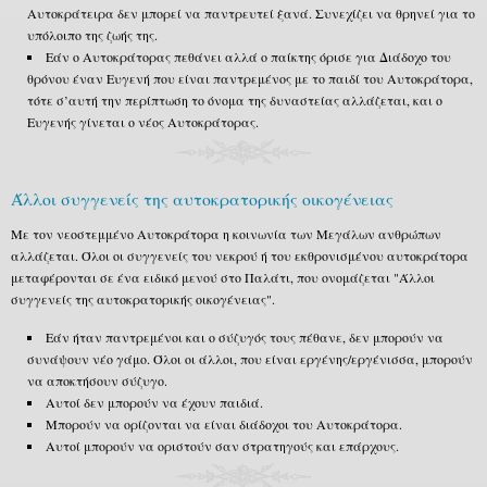
Αυτοκράτειρα δεν μπορεί να παντρευτεί ξανά. Συνεχίζει να θρηνεί για το
υπόλοιπο της ζωής της.
Εάν ο Αυτοκράτορας πεθάνει αλλά ο παίκτης όρισε για Διάδοχο του
θρόνου έναν Ευγενή που είναι παντρεμένος με το παιδί του Αυτοκράτορα,
τότε σ’αυτή την περίπτωση το όνομα της δυναστείας αλλάζεται, και ο
Ευγενής γίνεται ο νέος Αυτοκράτορας.
Άλλοι συγγενείς της αυτοκρατορικής οικογένειας
Με τον νεοστεμμένο Αυτοκράτορα η κοινωνία των Μεγάλων ανθρώπων
αλλάζεται. Όλοι οι συγγενείς του νεκρού ή του εκθρονισμένου αυτοκράτορα
μεταφέρονται σε ένα ειδικό μενού στο Παλάτι, που ονομάζεται "Άλλοι
συγγενείς της αυτοκρατορικής οικογένειας".
Εάν ήταν παντρεμένοι και ο σύζυγός τους πέθανε, δεν μπορούν να
συνάψουν νέο γάμο. Όλοι οι άλλοι, που είναι εργένης/εργένισσα, μπορούν
να αποκτήσουν σύζυγο.
Αυτοί δεν μπορούν να έχουν παιδιά.
Μπορούν να ορίζονται να είναι διάδοχοι του Αυτοκράτορα.
Αυτοί μπορούν να οριστούν σαν στρατηγούς και επάρχους.