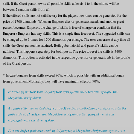
skill. If the Great person owns all possible skills at levels 1 to 4, the choice will be
between 2 random skills from all.
If the offered skills are not satisfactory for the player, new ones can be generated for the
price of 1700 diamonds. When an Emperor dies or get assassinated, and another great
person becomes Emperor, the change of skills is free of charge on condition that the
Emperor / Empress has any skills. This is a single time free reset. The suggested skills can
be changed up to 3 times for 1700 diamonds per change. The user can erase at any time all
skills the Great person has attained. Both gubernatorial and general’s skills can be
nullified. This happens separately for both posts. The price to reset the skills is 3400
diamonds. This option is activated in the respective governor or general’s tab in the profile
of the Great person.
* In case bonuses from skills exceed 90%, which is possible with an additional bonus
from government Monarchy, they will have maximum effect of 90%.
Η επιλογή αυτών των δεξιοτήτων πραγματοποιείται στο προφίλ του
Μεγάλου ανθρώπου.
Αν μηδενίζονται οι δεξιότητες του Μεγάλου ανθρώπου, η πείρα του δε θα
μηδενιστεί. Η πείρα του Μεγάλου ανθρώπου δεν μπορεί να είναι
αφηρημένη με κανένα τρόπο.
Για να λάβει μπόνους από τη δεξιότητα, ο Μεγάλος άνθρωπος πρέπει να