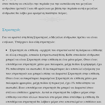
στον παίκτη να επιλέξει την περίοδο για την εκπαίδευση του μεγάλου
ανθρώπου (μεταξύ 1 και 48 ωρών) και με βάση την περίοδο αυτή ο μεγάλος
άνθρωπος θα λάβει μια ορισμένη ποσότητα πείρας.
Στρατηγός
Για να οριστεί στη θέση Στρατηγού, ο Μεγάλος άνθρωπος πρέπει να είναι
ενήλικος. Υπάρχουν δυο είδη στρατηγών:
Στρατηγός σε επίθεση - αρχηγός του στρατού κατά τη διάρκεια επίθεσης
σε άλλη επαρχία, αποικία ή στρατιωτική θέση. Κάθε σπουδαίος άνθρωπος
μπορεί να είναι Στρατηγός στην επίθεση σε ένα μόνο μέρος. Όταν ένας
επιτιθέμενος στρατηγός χάσει μια πολιορκία, μάχη πεδίου ή εμπρησμό, έχει
5% πιθανότητα να σκοτωθεί. Ο Αυτοκράτορας δεν αποτελεί εξαίρεση για
τους στρατηγούς και μπορεί επίσης να διοριστεί Στρατηγός στην επίθεση.
Όταν ένας αυτοκράτορας διορισμένος Στρατηγός σε επίθεση χάσει μια
πολιορκία φρουρίου, μάχη πεδίου ή πυρκαγιά, έχει 1% πιθανότητα να
σκοτωθεί. Ένας επιτιθέμενος στρατηγός θα μπορεί να διοριστεί όταν
στέλνει επιθέσεις χρηστών. Αυτοί οι στρατηγοί θα λάβουν μέρος στην
επίθεση εναντίον άλλων παικτών στο μέρος όπου στάλθηκε η επίθεση. Οι
επιτιθέμενοι στρατηγοί θα λάβουν μέρος στις απεσταλμένες επιθέσεις και