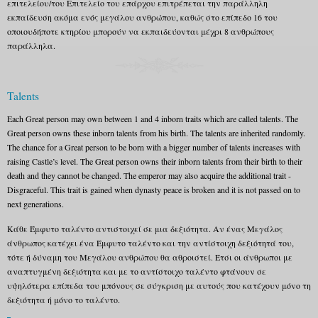
επιτελείου/του Επιτελείο του επάρχου επιτρέπεται την παράλληλη
εκπαίδευση ακόμα ενός μεγάλου ανθρώπου, καθώς στο επίπεδο 16 του
οποιουδήποτε κτηρίου μπορούν να εκπαιδεύονται μέχρι 8 ανθρώπους
παράλληλα.
Talents
Each Great person may own between 1 and 4 inborn traits which are called talents. The
Great person owns these inborn talents from his birth. The talents are inherited randomly.
The chance for a Great person to be born with a bigger number of talents increases with
raising Castle’s level. The Great person owns their inborn talents from their birth to their
death and they cannot be changed. The emperor may also acquire the additional trait -
Disgraceful. This trait is gained when dynasty peace is broken and it is not passed on to
next generations.
Κάθε Έμφυτο ταλέντο αντιστοιχεί σε μια δεξιότητα. Αν ένας Μεγάλος
άνθρωπος κατέχει ένα Έμφυτο ταλέντο και την αντίστοιχη δεξιότητά του,
τότε ή δύναμη του Μεγάλου ανθρώπου θα αθροιστεί. Έτσι οι άνθρωποι με
αναπτυγμένη δεξιότητα και με το αντίστοιχο ταλέντο φτάνουν σε
υψηλότερα επίπεδα του μπόνους σε σύγκριση με αυτούς που κατέχουν μόνο τη
δεξιότητα ή μόνο το ταλέντο.