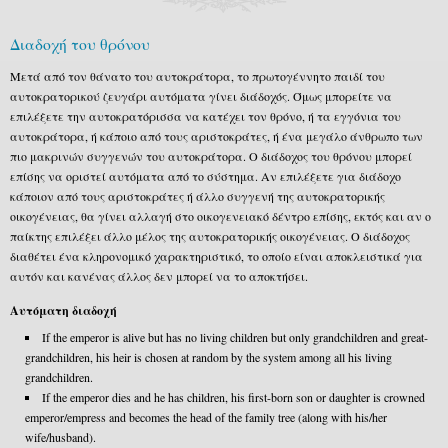
Διαδοχή του θρόνου
Μετά από τον θάνατο του αυτοκράτορα, το πρωτογέννητο παιδί του
αυτοκρατορικού ζευγάρι αυτόματα γίνει διάδοχός. Όμως μπορείτε να
επιλέξετε την αυτοκρατόρισσα να κατέχει τον θρόνο, ή τα εγγόνια του
αυτοκράτορα, ή κάποιο από τους αριστοκράτες, ή ένα μεγάλο άνθρωπο των
πιο μακρινών συγγενών του αυτοκράτορα. Ο διάδοχος του θρόνου μπορεί
επίσης να οριστεί αυτόματα από το σύστημα. Αν επιλέξετε για διάδοχο
κάποιον από τους αριστοκράτες ή άλλο συγγενή της αυτοκρατορικής
οικογένειας, θα γίνει αλλαγή στο οικογενειακό δέντρο επίσης, εκτός και αν ο
παίκτης επιλέξει άλλο μέλος της αυτοκρατορικής οικογένειας. Ο διάδοχος
διαθέτει ένα κληρονομικό χαρακτηριστικό, το οποίο είναι αποκλειστικά για
αυτόν και κανένας άλλος δεν μπορεί να το αποκτήσει.
Αυτόματη διαδοχή
If the emperor is alive but has no living children but only grandchildren and great-
grandchildren, his heir is chosen at random by the system among all his living
grandchildren.
If the emperor dies and he has children, his first-born son or daughter is crowned
emperor/empress and becomes the head of the family tree (along with his/her
wife/husband).