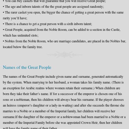
• You can buy caskets that will guarantee that you will receive Great people;
• The age and inborn talents of the the great people are assigned randomly;
• The rarer casket you open, the bigger the chance of getting a great person with the same
rarity you’ll have;
• There is a chance to get a great person with a sixth inborn talent;
• Great People, acquired from the Noble Room, can be added to a section in the Castle,
which has unlimited slots;
• Nobles from the Noble Room, who are marriage candidates, are placed in the Nobles bar,
located below the family tree.
Names of the Great People
The names of the Great People include given name and surname, generated automatically
by the system. When marrying to her husband, a woman takes his family name. (There is
an exception for Arabic realms where women retain their surname.) When children are
born they take their father’s name. If for a successor of the emperor is chosen one of his
sons or a nobleman, then his children will always bear his surname. If the player chooses
an heiress (emperor’s daughter or a lady-in-waiting) and after she succeeds the throne she
marries to a Noble or a member of the Imperial family, her children will receive her
surname.If the daughter of the emperor or a noblewoman had been married to a Noble or a
member of the Imperial Family before she was appointed Crown Heir, then her children
will have the family name of their father.