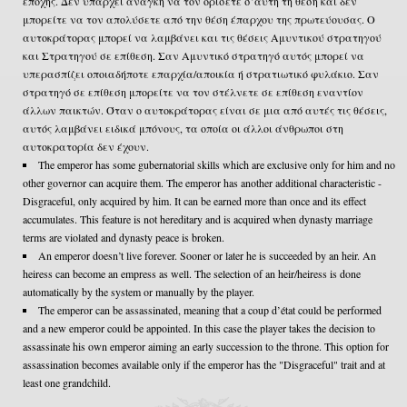
εποχής. Δεν υπάρχει ανάγκη να τον ορίσετε σ’αυτή τη θέση και δεν
μπορείτε να τον απολύσετε από την θέση έπαρχου της πρωτεύουσας. Ο
αυτοκράτορας μπορεί να λαμβάνει και τις θέσεις Αμυντικού στρατηγού
και Στρατηγού σε επίθεση. Σαν Αμυντικό στρατηγό αυτός μπορεί να
υπερασπίζει οποιαδήποτε επαρχία/αποικία ή στρατιωτικό φυλάκιο. Σαν
στρατηγό σε επίθεση μπορείτε να τον στέλνετε σε επίθεση εναντίον
άλλων παικτών. Όταν ο αυτοκράτορας είναι σε μια από αυτές τις θέσεις,
αυτός λαμβάνει ειδικά μπόνους, τα οποία οι άλλοι άνθρωποι στη
αυτοκρατορία δεν έχουν.
The emperor has some gubernatorial skills which are exclusive only for him and no
other governor can acquire them. The emperor has another additional characteristic -
Disgraceful, only acquired by him. It can be earned more than once and its effect
accumulates. This feature is not hereditary and is acquired when dynasty marriage
terms are violated and dynasty peace is broken.
An emperor doesn’t live forever. Sooner or later he is succeeded by an heir. An
heiress can become an empress as well. The selection of an heir/heiress is done
automatically by the system or manually by the player.
The emperor can be assassinated, meaning that a coup d’état could be performed
and a new emperor could be appointed. In this case the player takes the decision to
assassinate his own emperor aiming an early succession to the throne. This option for
assassination becomes available only if the emperor has the "Disgraceful" trait and at
least one grandchild.