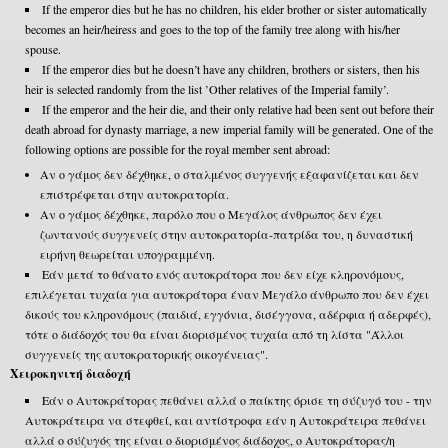
If the emperor dies but he has no children, his elder brother or sister automatically
becomes an heir/heiress and goes to the top of the family tree along with his/her
spouse.
If the emperor dies but he doesn’t have any children, brothers or sisters, then his
heir is selected randomly from the list ’Other relatives of the Imperial family’.
If the emperor and the heir die, and their only relative had been sent out before their
death abroad for dynasty marriage, a new imperial family will be generated. One of the
following options are possible for the royal member sent abroad:
Αν ο γάμος δεν δέχθηκε, ο σταλμένος συγγενής εξαφανίζεται και δεν
επιστρέφεται στην αυτοκρατορία.
Αν ο γάμος δέχθηκε, παρόλο που ο Μεγάλος άνθρωπος δεν έχει
ζωντανούς συγγενείς στην αυτοκρατορία-πατρίδα του, η δυναστική
ειρήνη θεωρείται υπογραμμένη.
Εάν μετά το θάνατο ενός αυτοκράτορα που δεν είχε κληρονόμους,
επιλέγεται τυχαία για αυτοκράτορα έναν Μεγάλο άνθρωπο που δεν έχει
δικούς του κληρονόμους (παιδιά, εγγόνια, δισέγγονα, αδέρφια ή αδερφές),
τότε ο διάδοχός του θα είναι διορισμένος τυχαία από τη λίστα "Άλλοι
συγγενείς της αυτοκρατορικής οικογένειας".
Χειροκηνιτή διαδοχή
Εάν ο Αυτοκράτορας πεθάνει αλλά ο παίκτης όρισε τη σύζυγό του - την
Αυτοκράτειρα να στεφθεί, και αντίστροφα εάν η Αυτοκράτειρα πεθάνει
αλλά ο σύζυγός της είναι ο διορισμένος διάδοχος, ο Αυτοκράτορας/η