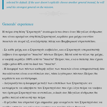
selected by default. If the user doesn’t explicitly choose another general instead, he will
send his strongest general on the mission.
Generals’ experience
Η πείρα στη θέση "Στρατηγός" συσσωρεύεται όταν ένας Μεγάλος άνθρωπος
που είναι ορισμένος στη θέση Στρατηγού, κερδίσει μια μάχη εναντίον
παικτών σε σειρά x2, ανεξάρτητης πόλης και Βαρβαρικού στρατοπέδου.
- Σε κάθε μάχη, και ο Στρατηγός εισβολέας, και ο Στρατηγός υπερασπιστής
λάβουν ένα ορισμένο "πακέτο" πόντων Πείρας. Μετά από το τέλος της μάχης,
ο νικητής κερδίζει 100% από το "πακέτο" Πείρας του, ενώ ο παίκτης που έχασε
λάβει μόνο 40% από το δικό του "πακέτο".
- Η διαφορά των πόντων καθαρής αξίας των παικτών είναι αποφασιστική: όσο
πιο αδύνατος είναι ο αντίπαλος σας, τόσο λιγότερους πόντους Πείρας θα
κερδίσετε και αντίστροφα.
- Λογαριάζεται η διαφορά μεταξύ των επιπέδων των Στρατηγών: αν
καταφέρετε να οδηγήσετε τον Στρατηγό σας που έχει λίγο πείρα να νικήσει
τον έμπειρο Στρατηγό του αντιπάλου, ο δικός σας Μεγάλος άνθρωπος θα
μάθει πολλά από αυτή την πείρα
- Ο μέγεθος του στρατού έχει σημασία: μην αναμένετε τον Στρατηγό σας να
ανέβει επίπεδο, αν μόλις έχει νικήσει μια σχεδόν άδεια Φρουρά