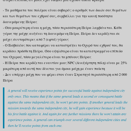
- Τα μαθήματα του πολέμου είναι σοβαρές: ο αριθμός των δικών σας θυμάτων
και των θυμάτων του εχθρού σας, συμβάλλει για την κοινή ποσότητα
διανεμόμενης Πείρας
- Όσο μακρύτερη είναι η μάχη, τόσο περισσότερη Πείρα λαμβάνεται. Κάθε
γύρος της μάχης αυξάνει τη διανεμόμενη Πείρα. Πείρα δεν κερδίζεται σε
μάχες συντομότερες από 7 (εφτά) γύρους
- Ο Εισβολέας που καταφέρει να καταστρέψει το Οχυρό του εχθρού του, θα
κερδίσει πρόσθετη Πείρα. Όσο υψηλότερο είναι το κατεστραμμένο επίπεδο
του Οχυρού, τόσο μεγαλύτερο είναι το μπόνους Πείρας
- Η Πείρα που κερδίζεται εναντίον μιας NPC (Ανεξάρτητη πόλη) είναι με 25%
μικρότερη από αυτή που δίνεται για όμοια μάχη με έναν παίκτη
- Δεν υπάρχει μάχη που να φέρει στον έναν Στρατηγό περισσότερη από 2 000
Πείρα
A general will receive experience points for successful battle against independent city
only once. This means that if the same general leads a second or consequent battle
against the same independent city, he won’t get any points. If another general leads the
mission towards the same independent city, he will gain experience because it will be
his first battle against it. And again for any further missions there he won’t attain any
experience points. A general can triumph over several different independent cities and
then he’ll receive points from each one.