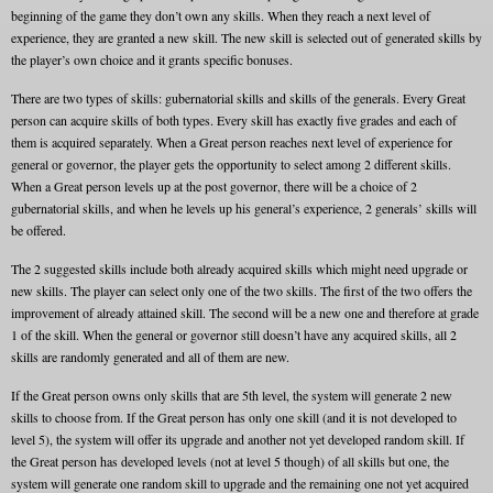
beginning of the game they don’t own any skills. When they reach a next level of
experience, they are granted a new skill. The new skill is selected out of generated skills by
the player’s own choice and it grants specific bonuses.
There are two types of skills: gubernatorial skills and skills of the generals. Every Great
person can acquire skills of both types. Every skill has exactly five grades and each of
them is acquired separately. When a Great person reaches next level of experience for
general or governor, the player gets the opportunity to select among 2 different skills.
When a Great person levels up at the post governor, there will be a choice of 2
gubernatorial skills, and when he levels up his general’s experience, 2 generals’ skills will
be offered.
The 2 suggested skills include both already acquired skills which might need upgrade or
new skills. The player can select only one of the two skills. The first of the two offers the
improvement of already attained skill. The second will be a new one and therefore at grade
1 of the skill. When the general or governor still doesn’t have any acquired skills, all 2
skills are randomly generated and all of them are new.
If the Great person owns only skills that are 5th level, the system will generate 2 new
skills to choose from. If the Great person has only one skill (and it is not developed to
level 5), the system will offer its upgrade and another not yet developed random skill. If
the Great person has developed levels (not at level 5 though) of all skills but one, the
system will generate one random skill to upgrade and the remaining one not yet acquired