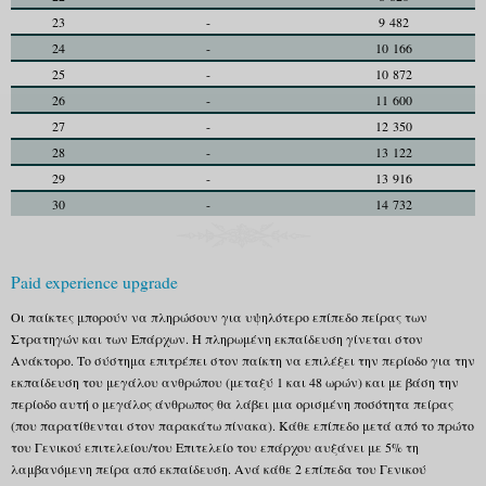
23
-
9 482
24
-
10 166
25
-
10 872
26
-
11 600
27
-
12 350
28
-
13 122
29
-
13 916
30
-
14 732
Paid experience upgrade
Οι παίκτες μπορούν να πληρώσουν για υψηλότερο επίπεδο πείρας των
Στρατηγών και των Επάρχων. Η πληρωμένη εκπαίδευση γίνεται στον
Ανάκτορο. Το σύστημα επιτρέπει στον παίκτη να επιλέξει την περίοδο για την
εκπαίδευση του μεγάλου ανθρώπου (μεταξύ 1 και 48 ωρών) και με βάση την
περίοδο αυτή ο μεγάλος άνθρωπος θα λάβει μια ορισμένη ποσότητα πείρας
(που παρατίθενται στον παρακάτω πίνακα). Κάθε επίπεδο μετά από το πρώτο
του Γενικού επιτελείου/του Επιτελείο του επάρχου αυξάνει με 5% τη
λαμβανόμενη πείρα από εκπαίδευση. Ανά κάθε 2 επίπεδα του Γενικού