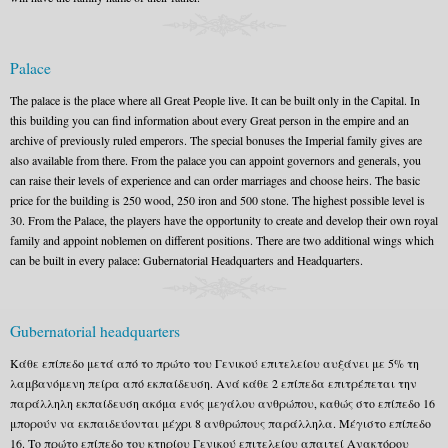
Palace
The palace is the place where all Great People live. It can be built only in the Capital. In
this building you can find information about every Great person in the empire and an
archive of previously ruled emperors. The special bonuses the Imperial family gives are
also available from there. From the palace you can appoint governors and generals, you
can raise their levels of experience and can order marriages and choose heirs. The basic
price for the building is 250 wood, 250 iron and 500 stone. The highest possible level is
30. From the Palace, the players have the opportunity to create and develop their own royal
family and appoint noblemen on different positions. There are two additional wings which
can be built in every palace: Gubernatorial Headquarters and Headquarters.
Gubernatorial headquarters
Κάθε επίπεδο μετά από το πρώτο του Γενικού επιτελείου αυξάνει με 5% τη
λαμβανόμενη πείρα από εκπαίδευση. Ανά κάθε 2 επίπεδα επιτρέπεται την
παράλληλη εκπαίδευση ακόμα ενός μεγάλου ανθρώπου, καθώς στο επίπεδο 16
μπορούν να εκπαιδεύονται μέχρι 8 ανθρώπους παράλληλα. Μέγιστο επίπεδο
16. Το πρώτο επίπεδο του κτηρίου Γενικού επιτελείου απαιτεί Ανακτόρου