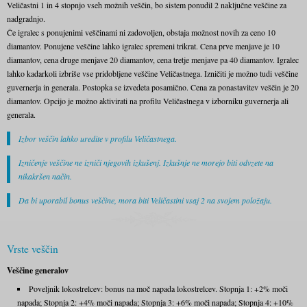
Veličastni 1 in 4 stopnjo vseh možnih veščin, bo sistem ponudil 2 naključne veščine za
nadgradnjo.
Če igralec s ponujenimi veščinami ni zadovoljen, obstaja možnost novih za ceno 10
diamantov. Ponujene veščine lahko igralec spremeni trikrat. Cena prve menjave je 10
diamantov, cena druge menjave 20 diamantov, cena tretje menjave pa 40 diamantov. Igralec
lahko kadarkoli izbriše vse pridobljene veščine Veličastnega. Izničiti je možno tudi veščine
guvernerja in generala. Postopka se izvedeta posamično. Cena za ponastavitev veščin je 20
diamantov. Opcijo je možno aktivirati na profilu Veličastnega v izborniku guvernerja ali
generala.
Izbor veščin lahko uredite v profilu Veličastnega.
Izničenje veščine ne izniči njegovih izkušenj. Izkušnje ne morejo biti odvzete na
nikakršen način.
Da bi uporabil bonus veščine, mora biti Veličastini vsaj 2 na svojem položaju.
Vrste veščin
Veščine generalov
Poveljnik lokostrelcev: bonus na moč napada lokostrelcev. Stopnja 1: +2% moči
napada; Stopnja 2: +4% moči napada; Stopnja 3: +6% moči napada; Stopnja 4: +10%