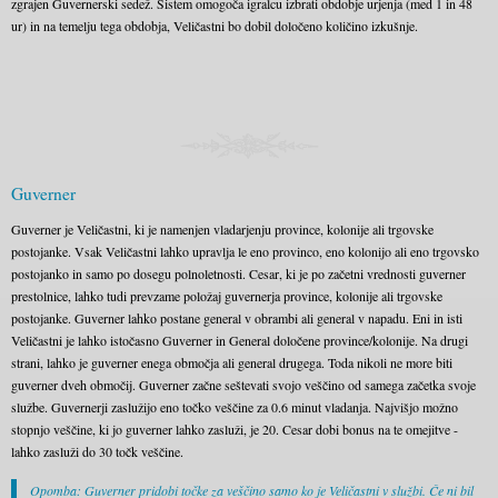
zgrajen Guvernerski sedež. Sistem omogoča igralcu izbrati obdobje urjenja (med 1 in 48
ur) in na temelju tega obdobja, Veličastni bo dobil določeno količino izkušnje.
Guverner
Guverner je Veličastni, ki je namenjen vladarjenju province, kolonije ali trgovske
postojanke. Vsak Veličastni lahko upravlja le eno provinco, eno kolonijo ali eno trgovsko
postojanko in samo po dosegu polnoletnosti. Cesar, ki je po začetni vrednosti guverner
prestolnice, lahko tudi prevzame položaj guvernerja province, kolonije ali trgovske
postojanke. Guverner lahko postane general v obrambi ali general v napadu. Eni in isti
Veličastni je lahko istočasno Guverner in General določene province/kolonije. Na drugi
strani, lahko je guverner enega območja ali general drugega. Toda nikoli ne more biti
guverner dveh območij. Guverner začne seštevati svojo veščino od samega začetka svoje
službe. Guvernerji zaslužijo eno točko veščine za 0.6 minut vladanja. Najvišjo možno
stopnjo veščine, ki jo guverner lahko zasluži, je 20. Cesar dobi bonus na te omejitve -
lahko zasluži do 30 točk veščine.
Opomba: Guverner pridobi točke za veščino samo ko je Veličastni v službi. Če ni bil