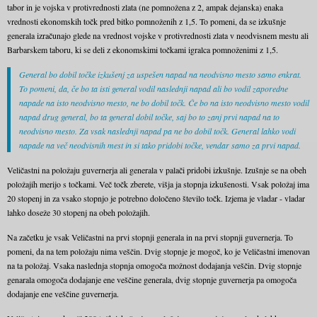
tabor in je vojska v protivrednosti zlata (ne pomnožena z 2, ampak dejanska) enaka
vrednosti ekonomskih točk pred bitko pomnoženih z 1,5. To pomeni, da se izkušnje
generala izračunajo glede na vrednost vojske v protivrednosti zlata v neodvisnem mestu ali
Barbarskem taboru, ki se deli z ekonomskimi točkami igralca pomnoženimi z 1,5.
General bo dobil točke izkušenj za uspešen napad na neodvisno mesto samo enkrat.
To pomeni, da, če bo ta isti general vodil naslednji napad ali bo vodil zaporedne
napade na isto neodvisno mesto, ne bo dobil točk. Če bo na isto neodvisno mesto vodil
napad drug general, bo ta general dobil točke, saj bo to zanj prvi napad na to
neodvisno mesto. Za vsak naslednji napad pa ne bo dobil točk. General lahko vodi
napade na več neodvisnih mest in si tako pridobi točke, vendar samo za prvi napad.
Veličastni na položaju guvernerja ali generala v palači pridobi izkušnje. Izušnje se na obeh
položajih merijo s točkami. Več točk zberete, višja ja stopnja izkušenosti. Vsak položaj ima
20 stopenj in za vsako stopnjo je potrebno določeno število točk. Izjema je vladar - vladar
lahko doseže 30 stopenj na obeh položajih.
Na začetku je vsak Veličastni na prvi stopnji generala in na prvi stopnji guvernerja. To
pomeni, da na tem položaju nima veščin. Dvig stopnje je mogoč, ko je Veličastni imenovan
na ta položaj. Vsaka naslednja stopnja omogoča možnost dodajanja veščin. Dvig stopnje
genarala omogoča dodajanje ene veščine generala, dvig stopnje guvernerja pa omogoča
dodajanje ene veščine guvernerja.