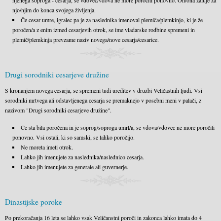
njenega soproga - cesarja, se vdovec/vdova ne more poročiti ponovno. On/ona žaluje za
njo/njim do konca svojega življenja.
Če cesar umre, igralec pa je za naslednika imenoval plemiča/plemkinjo, ki je že
poročen/a z enim izmed cesarjevih otrok, se ime vladarske rodbine spremeni in
plemič/plemkinja prevzame naziv novega/nove cesarja/cesarice.
Drugi sorodniki cesarjeve družine
S kronanjem novega cesarja, se spremeni tudi ureditev v družbi Veličastnih ljudi. Vsi
sorodniki mrtvega ali odstavljenega cesarja se premaknejo v posebni meni v palači, z
nazivom "Drugi sorodniki cesarjeve družine".
Če sta bila poročena in je soprog/soproga umrl/a, se vdova/vdovec ne more poročiti
ponovno. Vsi ostali, ki so samski, se lahko poročijo.
Ne moreta imeti otrok.
Lahko jih imenujete za naslednika/naslednico cesarja.
Lahko jih imenujete za generale ali guvernerje.
Dinastijske poroke
Po prekoračanja 16 leta se lahko vsak Veličanstni poroči in zakonca lahko imata do 4