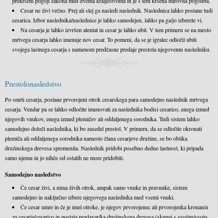
prekršeni pogoji zakona med dvema kraljestvoma in je s tem kršena mirovna pogodba.
Cesar ne živi večno. Prej ali slej ga nasledi naslednik. Naslednica lahko postane tudi
cesarica. Izbor naslednika/naslednice je lahko samodejen, lahko pa ga/jo izberete vi.
Na cesarja je lahko izvršen atentat in cesar je lahko ubit. V tem primeru se na mesto
mrtvega cesarja lahko imenuje nov cesar. To pomeni, da se je igralec odločil ubiti
svojega lastnega cesarja s namenom predčasne predaje prestola njegovemu nasledniku.
Prestolonasledstvo
Po smrti cesarja, postane prvorojeni otrok cesarskega para samodejno naslednik mrtvega
cesarja. Vendar pa se lahko odločite imenovati za naslednika bodisi cesarico, enega izmed
njegovih vnukov, enega izmed plemičev ali oddaljenega sorodnika. Tudi sistem lahko
samodejno določi naslednika, ki bo zasedel prestol. V primeru, da se odločite okronati
plemiča ali oddaljenega sorodnika namesto člana cesarjeve družine, se bo oblika
družinskega drevesa spremenila. Naslednik pridobi posebno dedno lastnost, ki pripada
samo njemu in jo nihče od ostalih ne more pridobiti.
Samodejno nasledstvo
Če cesar živi, a nima živih otrok, ampak samo vnuke in pravnuke, sistem
samodejno in naključno izbere njegovega naslednika med vsemi vnuki.
Če cesar umre in če je imel otroke, je njegov prvorojenec ali prvorojenka kronan/а
za cesarja/cesarico in postaja poglavar/ka družinskega drevesa (skupaj s svojim/svojo