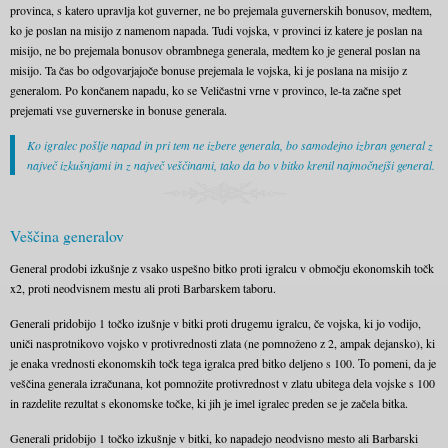
provinca, s katero upravlja kot guverner, ne bo prejemala guvernerskih bonusov, medtem,
ko je poslan na misijo z namenom napada. Tudi vojska, v provinci iz katere je poslan na
misijo, ne bo prejemala bonusov obrambnega generala, medtem ko je general poslan na
misijo. Ta čas bo odgovarjajoče bonuse prejemala le vojska, ki je poslana na misijo z
generalom. Po končanem napadu, ko se Veličastni vrne v provinco, le-ta začne spet
prejemati vse guvernerske in bonuse generala.
Ko igralec pošlje napad in pri tem ne izbere generala, bo samodejno izbran general z
največ izkušnjami in z največ veščinami, tako da bo v bitko krenil najmočnejši general.
Veščina generalov
General prodobi izkušnje z vsako uspešno bitko proti igralcu v območju ekonomskih točk
x2, proti neodvisnem mestu ali proti Barbarskem taboru.
Generali pridobijo 1 točko izušnje v bitki proti drugemu igralcu, če vojska, ki jo vodijo,
uniči nasprotnikovo vojsko v protivrednosti zlata (ne pomnoženo z 2, ampak dejansko), ki
je enaka vrednosti ekonomskih točk tega igralca pred bitko deljeno s 100. То pomeni, da je
veščina generala izračunana, kot pomnožite protivrednost v zlatu ubitega dela vojske s 100
in razdelite rezultat s ekonomske točke, ki jih je imel igralec preden se je začela bitka.
Generali pridobijo 1 točko izkušnje v bitki, ko napadejo neodvisno mesto ali Barbarski