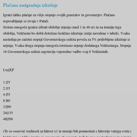
Plačana nadgradnja izkušnje
Igralci lahko plačajo za višjo stopnjo svojih generalov in guvernerjev. Plačano
usposabljanje se izvaja v Palači.
Sistem omogoča igralcu izbrati obdobje urjenja (med 1 in 48 ur) in na temelju tega
obdobja, Veličastni bo dobil določeno količino izkušnje (nižje navedene v tabeli). Vsaka
naslednja po začetni stopnji Guvernerskega sedeža poveča za 5% pridobljene izkušnje iz
urjenja. Vsaka druga stopnja omogoča istočasno urjenje dodatnega Veličastnega. Stopnja
16 Guvernerskega sedeža zagotavlja vzporedno vadbo vsaj 8 Veličastnih.
Ure|ХР
1 |25
2 |35
4 |55
8 |80
12|90
24|135
48|200
(To so osnovni vrednosti za hitrost x1 in morajo biti pomnoženi s hitrostjo vašega sveta.)