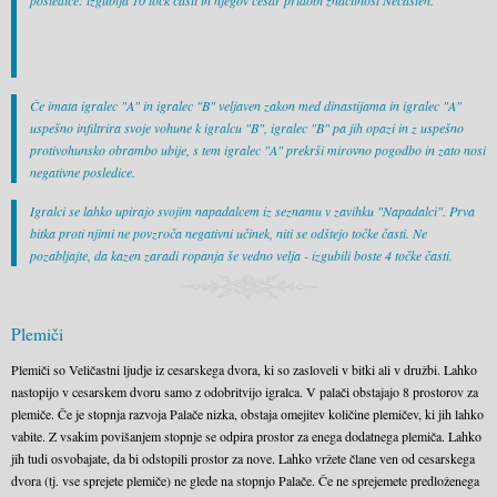
posledice: izgublja 10 točk časti in njegov cesar pridobi značilnost Nečasten.
Če imata igralec "A" in igralec "B" veljaven zakon med dinastijama in igralec "A"
uspešno infiltrira svoje vohune k igralcu "B", igralec "B" pa jih opazi in z uspešno
protivohunsko obrambo ubije, s tem igralec "A" prekrši mirovno pogodbo in zato nosi
negativne posledice.
Igralci se lahko upirajo svojim napadalcem iz seznamu v zavihku "Napadalci". Prva
bitka proti njimi ne povzroča negativni učinek, niti se odštejo točke časti. Ne
pozabljajte, da kazen zaradi ropanja še vedno velja - izgubili boste 4 točke časti.
Plemiči
Plemiči so Veličastni ljudje iz cesarskega dvora, ki so zasloveli v bitki ali v družbi. Lahko
nastopijo v cesarskem dvoru samo z odobritvijo igralca. V palači obstajajo 8 prostorov za
plemiče. Če je stopnja razvoja Palače nizka, obstaja omejitev količine plemičev, ki jih lahko
vabite. Z vsakim povišanjem stopnje se odpira prostor za enega dodatnega plemiča. Lahko
jih tudi osvobajate, da bi odstopili prostor za nove. Lahko vržete člane ven od cesarskega
dvora (tj. vse sprejete plemiče) ne glede na stopnjo Palače. Če ne sprejemete predloženega