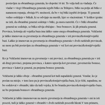
postavljen za obrambnega generala, ko dopolni 16 let. To velja tudi za vladarja. Če
vladar v vlogi Obrambnega generala izgubi bitko za Trdnjavo, bitko na polju ali bitko z
namenom ropanja, obstaja 0% možnosti, da bo v tej bitki izgubil življenje. Ti generali
vedno sodeljejo v bitkah, ki se odvijajo na mestih, kjer so stacionirani. V kolikor igralec
ne želi, da obrambni general sodeluje v bitki, ga mora razrešiti. Če v bitki obrambni
general ne sodeluje, se bitka odvija običajno - brez bonusov, ki jih prinaša general.
Provinca, kolonija ali vojaška baza ima lahko samo enega obrambnega generala. Veličastni
je lahko imenovan za guvernerja in obrambnega generala v isti provinci/koloniji/vojaški
bazi. Lahko je imenovan za guvernerja in obrambnega generala v dveh različnih provincah,
ne more pa biti postavljen za obrambnega generala v več kot eni provinci/koloniji/vojaški
bazi.
Ko je Veličastni imenovan za guvernerja v eni provinci, za obrambnega generala pa v isti
ali drugi provinci, prejema provinca, s katero upravlja kot guverner, guvernerske bonuse,
provinca v kateri je general, pa prejema bonuse generala.
Veličastni je lahko oboje - obrambni general kot tudi napadalski general. Vendar, ko je
poslan na misijo, v tem času pa je provinca/kolonija/vojaška baza, ki jo ščiti, napadena, ne
bo sodeloval v obrambi, tako da tudi vojska, ki bo branila provinco/kolonijo/vojaško bazo,
ne bo prejemala bonusov obrambnega generala.
Veličastni je lahko imenonovan na mesto guvernerja in obrambnega generala v eni in isti
posesti, tudi je lahko general v obrambi v dveh različnih posestih hkrati.V tem primeru,