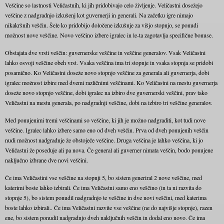
Veščine so lastnosti Veličastnih, ki jih pridobivajo celo življenje. Veličastni dosežejo
veščine z nadgradnjo izkušenj kot guvernerji in generali. Na začetku igre nimajo
nikakršnih veščin. Šele ko pridobijo določene izkušnje za višjo stopnjo, se ponudi
možnost nove veščine. Novo veščino izbere igralec in le-ta zagotavlja specifične bonuse.
Obstajata dve vrsti veščin: guvernerske veščine in veščine generalov. Vsak Veličastni
lahko osvoji veščine obeh vrst. Vsaka veščina ima tri stopnje in vsaka stopnja se pridobi
posamično. Ko Veličastni doseže novo stopnjo veščine za generala ali guvernerja, dobi
igralec možnost izbire med dvemi različnimi veščinami. Ko Veličastni na mestu guvernerja
doseže novo stopnjo veščine, dobi igralec na izbiro dve guvernerski veščini, prav tako
Veličastni na mestu generala, po nadgradnji veščine, dobi na izbiro tri veščine generalov.
Med ponujenimi tremi veščinami so veščine, ki jih je možno nadgraditi, kot tudi nove
veščine. Igralec lahko izbere samo eno od dveh veščin. Prva od dveh ponujenih veščin
nudi možnost nadgradnje že obstoječe veščine. Druga veščina je lahko veščina, ki jo
Veličastni že poseduje ali pa nova. Če general ali guverner nimata veščin, bodo ponujene
naključno izbrane dve novi veščini.
Če ima Veličastini vse veščine na stopnji 5, bo sistem generiral 2 nove veščine, med
katerimi boste lahko izbirali. Če ima Veličastni samo eno veščino (in ta ni razvita do
stopnje 5), bo sistem ponudil nadgradnjo te veščine in dve novi veščini, med katerima
boste lahko izbirali.. Če ima Veličastni razvite vse veščine (ne do najvišje stopnje), razen
ene, bo sistem ponudil nadgradnjo dveh naključnih veščin in dodal eno novo. Če ima