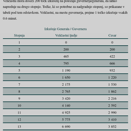
Veličastni mora doseči 200 točk izkušenj na položaju guvernerja/generala, da lahko
napreduje na drugo stopnjo. Točke, ki so potrebne za nadgradnjo stopenj, so prikazane v
tabeli pod tem odstavkom. Veličastni, na mestu guvernerja, prejme 1 točko izkušnje vsakih
0.6 minut.
Izkušnje Generala / Guvernera
Stopnja
Veličastni ljudje
Cesar
1
0
0
2
200
200
3
465
422
4
795
666
5
1 190
932
6
1 650
1 220
7
2 175
1 530
8
2 765
1 862
9
3 420
2 216
10
4 140
2 592
11
4 925
2 990
12
5 775
3 410
13
6 690
3 852