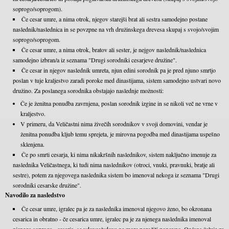
soprogo/soprogom).
Če cesar umre, a nima otrok, njegov starejši brat ali sestra samodejno postane
naslednik/naslednica in se povzpne na vrh družinskega drevesa skupaj s svojo/svojim
soprogo/soprogom.
Če cesar umre, a nima otrok, bratov ali sester, je nejgov naslednik/naslednica
samodejno izbran/a iz seznama "Drugi sorodniki cesarjeve družine".
Če cesar in njegov naslednik umreta, njun edini sorodnik pa je pred njuno smrtjo
poslan v tuje kraljestvo zaradi poroke med dinastijama, sistem samodejno ustvari novo
družino. Za poslanega sorodnika obstajajo naslednje možnosti:
Če je ženitna ponudba zavrnjena, poslan sorodnik izgine in se nikoli več ne vrne v
kraljestvo.
V primeru, da Veličastni nima živečih sorodnikov v svoji domovini, vendar je
ženitna ponudba kljub temu sprejeta, je mirovna pogodba med dinastijama uspešno
sklenjena.
Če po smrti cesarja, ki nima nikakršnih naslednikov, sistem naključno imenuje za
naslednika Veličastnega, ki tudi nima naslednikov (otroci, vnuki, pravnuki, bratje ali
sestre), potem za njegovega naslednika sistem bo imenoval nekoga iz seznama "Drugi
sorodniki cesarske družine".
Navodilo za nasledstvo
Če cesar umre, igralec pa je za naslednika imenoval njegovo ženo, bo okronana
cesarica in obratno - če cesarica umre, igralec pa je za njenega naslednika imenoval