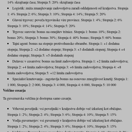
14% skrajšanje časa; Stopnja 5: 20% skrajšanje časa
Logistik: zniža zmanjševanje zadovoljstva zaradi oddaljenosti od kraljestva. Stopnja
1: 4% Stopnja 2: 6%; Stopnja 3: 10%; Stopnja 4: 14%; Stopnja 5: 20%
Glavni trgovec: poveča trgovinske vire province. Stopnja 1: 4%; Stopnja 2: 6%
Stopnja 3: 10%; Stopnja 4: 14%; Stopnja 5: 20%
Trgovec surovin: bonus na omejitev tržnice. Stopnja 1: bonus 10%; Stopnja 2:
bonus 20%; Stopnja 3: bonus 30%; Stopnja 4: 40% bonus; Stopnja 5: 60% bonus
Tajni agent: bonus na stopnjo protivohunske obrambe. Stopnja 1: +1 dodatna
stopnja; Stopnja 2: +2 dodatne stopnje; Stopnja 3: +3 dodatnih stopenj; Stopnja 4 +4
dodatne stopnje; Stopnja 5: +5 dodatnih stopenj
Delavec v cesarstvu: bonus na limit zadovoljstva. Stopnja 1: +2 limita zadovoljstva;
Stopnja 2: +4 limita zadovoljstva; Stopnja 3: +6 limita zadovoljstva; Stopnja 4: +8
limita zadovoljstva; Stopnja 5: +12 limita zadovoljstva
Specialist kmetovanja - zagotavlja bonus na osnovno zmogljivost kmetij: Stopnja 1:
1 000, Stopnja 2: 2 000, Stopnja 3: 4 000, Stopnja 4: 6 000, Stopnja 5: 10 000
Veščine cesarja
Ta guvernerska veščina je dostopna samo cesarju.
Vrhovni poveljnik: vsi poveljniki v kraljestvu dobijo več izkušenj kot običajno.
Stopnja 1: 2%; Stopnja 2: 4%; Stopnja 3: 6%; Stopnja 4: 10%; Stopnja 5: 15%
Vodja guvernerjev: vsi guvernerji v kraljestvu dobijo več izkušenj kot običajno.
Stopnja 1: 2%; Stopnja 2: 4%; Stopnja 3: 6%; Stopnja 4: 10%; Stopnja 5: 15%