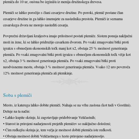
plemiča do 10 ur, on/ona bo izginil/а iz menija družinskega drevesa.
Plemiči se lahko poročijo s člani cesarjeve družine. Po poroki, plemič postane član
cesarjeve družine in ga lahko imenujete za naslednika prestola. Plemiči iz seznama
cesarskega dvora ne morejo naslediti cesarja.
Povprečni državljani kraljestva imajo priložnost postati plemiče. Sistem ponuja naključni
moži in žene, ki se lahko pridružijo cesarkem dvorom. Po vsaki zmagovalni bitki proti
igralcu s območjem ekonomskih točk manj kot x2, obstaja 25 % možnost generiranja
plemiča. Po vsaki zmagovalni bitki proti igralcu s območjem ekonomskih točk višje kot
x2, obstaja 3 % možnost generiranja plemiča. Po vsaki zmagovalni bitki proti
neodvisnemu mestu, obstaja 3 % možnost generiranja plemiča. Vsako 12 uro povzroča
12% možnost generiranja plemiča ali plemkinje.
Soba s plemiči
Mesto, iz katerega lahko dobite plemiči. Nahaja se na vrhu zaslona (kot tudi v Gostilni).
Deluje na ta način:
• Lahko kupite skrinje, ki zagotavljajo pridobivanje Veličastnih;
• Starost in prirojeni nadarjenosti prejetih plemičev so naključno določeni;
• Čim redkejša skrinja je, tem večja je možnost dobiti plemiča iste redkosti.
• Obstaja možnost dobiti Veličastnega s šesto prirojeno nadarjenostjo.