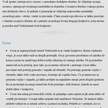
Vsak igralec začenja novo sezono s samodejno dodeljeno družino, ki vključuje cesarja,
cesarico, njunega prvorojenega naslednika in dojenčka. Cesarjeva družina vsakega igralca
ima družinsko drevo, ki prikaže 4 generacije in vključuje neposredne naslednike
cesarskega para - otroke, vnuke in pravnuke. Člani cesarjevega drevesa se lahko poročajo
s članimi cesarjeve družine ali s plemiči cesarskega dvorja drugega kraljestva, torej možna
je poroka med Veličastnimi dveh kraljestev.
Cesar
Cesar je najmogočnejši izmed Veličastnih in je vladar kraljestva. Razen vladarske
vloge, je cesar lahko tudi na drugih položajih. On je guverner prestolnice od začetka do
konca sezone in zaradi tega dobiva točke izkušenj od samega začetka. Ni ga potrebno
imenovati na ta položaj, prav tako ga ni možno odstaviti s položaja. Cesar lahko
prevzame tudi položaj generala v napadu ali obrambi. Na položaju generala vojske v
obrambi, lahko ščiti vsako provinco, kolonijo ali vojaško bazo. Če je imenovan za
generala vojske v napadu, ga lahko pošljete na napadalno misijo proti drugim igralcem.
Ko je postavljen na enega izmed teh dveh položajev, dobi bonuse, katerih ne more
dobiti nihče v kraljestvu.
Cesar ima nekaj guvernerskih veščin, ki pripadajo samo njemu in jih nima nihče od
ostalih guvernerjev. Cesarju lahko pripade tudi značilnost: Nečasten. To lastnost lahko
pridobi večkrat in se učinek sešteva. Lastnost ni dedna. Pridobi se v primeru, ko so