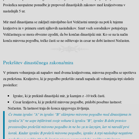
Posledica neopažene ponudbe je prepoved dinastijskih zakonov med kraljestvoma v
naslednjih 5 ur.
Mir med dinastijama se zaključi miroljubno kot Veličastni umrejo na poti k tujemu
kraljestvu in v primeru smrti njihovih naslednikov. Smrt vseh sorodnikov potujočega
Veličastnega se mora obvezno zgoditi, da bo končan dinastijski mir. Ko se na ta način
konča mirovna pogodba, točke časti se ne odštevajo in cesar ne dobi lastnost Nečasten.
Prekršitev dinastičnega zakona/mira
V primeru vohunjenja ali napadov med dvema kraljestvoma, mirovna pogodba se upošteva
za prekršena. Kraljestvo, ki je pogodbo prekršilo zaradi napada ali vohunjenja trpi sledeče
posledice:
Igralec, ki je prekinil dinastijski mir, je kaznjen z -10 točk časti.
Cesar kraljestva, ki je prekršil mirovne pogodbe, pridobi posebno lastnost:
Nečasten. Ta lastnost traja do konca njegovega življenja.
Če imata igralec "A" in igralec "B" sklenjeno mirovno pogodbo med dinastijama in
igralcu"A" ne uspe infiltrirati svoje vohune k igralcu "B", igralec B dobi pravico
prostovoljno prekršiti mirovno pogodbo in ne bo za to kaznjen, ker ni naredil prvi
korak. Kadar igralec B prekrši mirovno pogodbo, igralec A trpi naslednje negativne