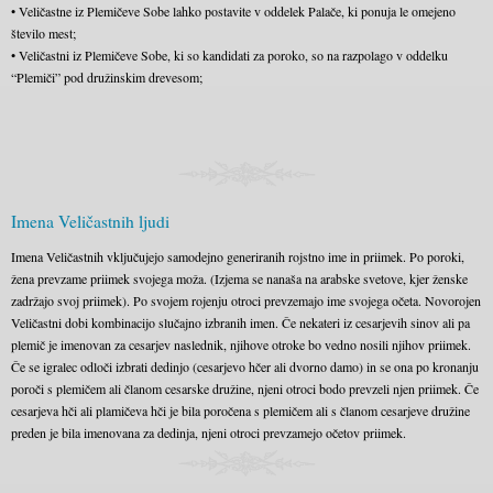
• Veličastne iz Plemičeve Sobe lahko postavite v oddelek Palače, ki ponuja le omejeno
število mest;
• Veličastni iz Plemičeve Sobe, ki so kandidati za poroko, so na razpolago v oddelku
“Plemiči” pod družinskim drevesom;
Imena Veličastnih ljudi
Imena Veličastnih vključujejo samodejno generiranih rojstno ime in priimek. Po poroki,
žena prevzame priimek svojega moža. (Izjema se nanaša na arabske svetove, kjer ženske
zadržajo svoj priimek). Po svojem rojenju otroci prevzemajo ime svojega očeta. Novorojen
Veličastni dobi kombinacijo slučajno izbranih imen. Če nekateri iz cesarjevih sinov ali pa
plemič je imenovan za cesarjev naslednik, njihove otroke bo vedno nosili njihov priimek.
Če se igralec odloči izbrati dedinjo (cesarjevo hčer ali dvorno damo) in se ona po kronanju
poroči s plemičem ali članom cesarske družine, njeni otroci bodo prevzeli njen priimek. Če
cesarjeva hči ali plamičeva hči je bila poročena s plemičem ali s članom cesarjeve družine
preden je bila imenovana za dedinja, njeni otroci prevzamejo očetov priimek.