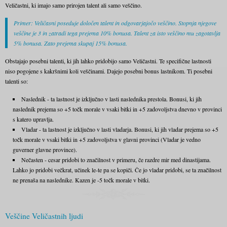
Veličastni, ki imajo samo prirojen talent ali samo veščino.
Primer: Veličasni poseduje določen talent in odgovarjajočo veščino. Stopnja njegove
veščine je 3 in zatradi tega prejema 10% bonusa. Talent za isto veščino mu zagotavlja
5% bonusa. Zato prejema skupaj 15% bonusa.
Obstajajo posebni talenti, ki jih lahko pridobijo samo Veličastni. Te specifične lastnosti
niso pogojene s kakršnimi koli veščinami. Dajejo posebni bonus lastnikom. Ti posebni
talenti so:
Naslednik - ta lastnost je izključno v lasti naslednika prestola. Bonusi, ki jih
naslednik prejema so +5 točk morale v vsaki bitki in +5 zadovoljstva dnevno v provinci
s katero upravlja.
Vladar - ta lastnost je izključno v lasti vladarja. Bonusi, ki jih vladar prejema so +5
točk morale v vsaki bitki in +5 zadovoljstva v glavni provinci (Vladar je vedno
guverner glavne province).
Nečasten - cesar pridobi to značilnost v primeru, če razdre mir med dinastijama.
Lahko jo pridobi večkrat, učinek le-te pa se kopiči. Če jo vladar pridobi, se ta značilnost
ne prenaša na naslednike. Kazen je -5 točk morale v bitki.
Veščine Veličastnih ljudi