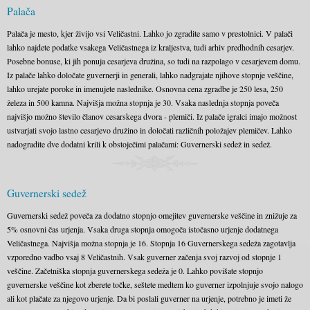
Palača
Palača je mesto, kjer živijo vsi Veličastni. Lahko jo zgradite samo v prestolnici. V palači
lahko najdete podatke vsakega Veličastnega iz kraljestva, tudi arhiv predhodnih cesarjev.
Posebne bonuse, ki jih ponuja cesarjeva družina, so tudi na razpolago v cesarjevem domu.
Iz palače lahko določate guvernerji in generali, lahko nadgrajate njihove stopnje veščine,
lahko urejate poroke in imenujete naslednike. Osnovna cena zgradbe je 250 lesa, 250
železa in 500 kamna. Najvišja možna stopnja je 30. Vsaka naslednja stopnja poveča
najvišjo možno število članov cesarskega dvora - plemiči. Iz palače igralci imajo možnost
ustvarjati svojo lastno cesarjevo družino in določati različnih položajev plemičev. Lahko
nadogradite dve dodatni krili k obstoječimi palačami: Guvernerski sedež in sedež.
Guvernerski sedež
Guvernerski sedež poveča za dodatno stopnjo omejitev guvernerske veščine in znižuje za
5% osnovni čas urjenja. Vsaka druga stopnja omogoča istočasno urjenje dodatnega
Veličastnega. Najvišja možna stopnja je 16. Stopnja 16 Guvernerskega sedeža zagotavlja
vzporedno vadbo vsaj 8 Veličastnih. Vsak guverner začenja svoj razvoj od stopnje 1
veščine. Začetniška stopnja guvernerskega sedeža je 0. Lahko povišate stopnjo
guvernerske veščine kot zberete točke, seštete medtem ko guverner izpolnjuje svojo nalogo
ali kot plačate za njegovo urjenje. Da bi poslali guverner na urjenje, potrebno je imeti že