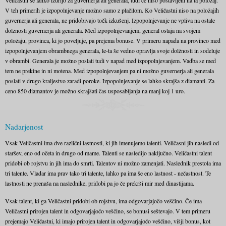
Veličastni se lahko izurijo za guvernerja ali generala, tudi če niso postavljeni na ta položaj.
V teh primerih je izpopolnjevanje možno samo z plačilom. Ko Veličastni niso na položajih
guvernerja ali generala, ne pridobivajo točk izkušenj. Izpopolnjevanje ne vpliva na ostale
dolžnosti guvernerja ali generala. Med izpopolnjevanjem, general ostaja na svojem
položaju, provinca, ki jo poveljuje, pa prejema bonuse. V primeru napada na provinco med
izpopolnjevanjem obrambnega generala, le-ta še vedno opravlja svoje dolžnosti in sodeluje
v obrambi. Generala je možno poslati tudi v napad med izpopolnjevanjem. Vadba se med
tem ne prekine in ni motena. Med izpopolnjevanjem pa ni možno guvernerja ali generala
poslati v drugo kraljestvo zaradi poroke. Izpopolnjevanje se lahko skrajša z diamanti. Za
ceno 850 diamantov je možno skrajšati čas usposabljanja na manj koj 1 uro.
Nadarjenost
Vsak Veličastni ima dve različni lastnosti, ki jih imenujemo talenti. Veličasni jih nasledi od
staršev, eno od očeta in drugo od mame. Talenti se nasledijo naključno. Veličastni talent
pridobi ob rojstvu in jih ima do smrti. Talentov ni možno zamenjati. Naslednik prestola ima
tri talente. Vladar ima prav tako tri talente, lahko pa ima še eno lastnost - nečastnost. Te
lastnosti ne prenaša na naslednike, pridobi pa jo če prekrši mir med dinastijama.
Vsak talent, ki ga Veličastni pridobi ob rojstvu, ima odgovarjajočo veščino. Če ima
Veličastni prirojen talent in odgovarjajočo veščino, se bonusi seštevajo. V tem primeru
prejemajo Veličastni, ki imajo prirojen talent in odgovarjajočo veščino, višji bonus, kot