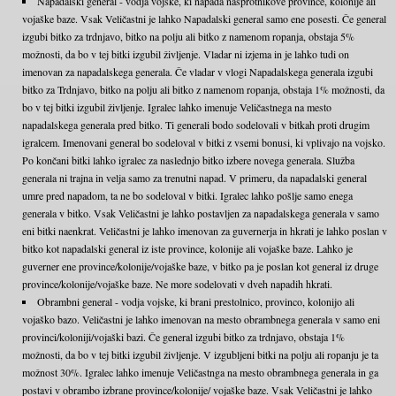
Napadalski general - vodja vojske, ki napada nasprotnikove province, kolonije ali
vojaške baze. Vsak Veličastni je lahko Napadalski general samo ene posesti. Če general
izgubi bitko za trdnjavo, bitko na polju ali bitko z namenom ropanja, obstaja 5%
možnosti, da bo v tej bitki izgubil življenje. Vladar ni izjema in je lahko tudi on
imenovan za napadalskega generala. Če vladar v vlogi Napadalskega generala izgubi
bitko za Trdnjavo, bitko na polju ali bitko z namenom ropanja, obstaja 1% možnosti, da
bo v tej bitki izgubil življenje. Igralec lahko imenuje Veličastnega na mesto
napadalskega generala pred bitko. Ti generali bodo sodelovali v bitkah proti drugim
igralcem. Imenovani general bo sodeloval v bitki z vsemi bonusi, ki vplivajo na vojsko.
Po končani bitki lahko igralec za naslednjo bitko izbere novega generala. Služba
generala ni trajna in velja samo za trenutni napad. V primeru, da napadalski general
umre pred napadom, ta ne bo sodeloval v bitki. Igralec lahko pošlje samo enega
generala v bitko. Vsak Veličastni je lahko postavljen za napadalskega generala v samo
eni bitki naenkrat. Veličastni je lahko imenovan za guvernerja in hkrati je lahko poslan v
bitko kot napadalski general iz iste province, kolonije ali vojaške baze. Lahko je
guverner ene province/kolonije/vojaške baze, v bitko pa je poslan kot general iz druge
province/kolonije/vojaške baze. Ne more sodelovati v dveh napadih hkrati.
Obrambni general - vodja vojske, ki brani prestolnico, provinco, kolonijo ali
vojaško bazo. Veličastni je lahko imenovan na mesto obrambnega generala v samo eni
provinci/koloniji/vojaški bazi. Če general izgubi bitko za trdnjavo, obstaja 1%
možnosti, da bo v tej bitki izgubil življenje. V izgubljeni bitki na polju ali ropanju je ta
možnost 30%. Igralec lahko imenuje Veličastnga na mesto obrambnega generala in ga
postavi v obrambo izbrane province/kolonije/ vojaške baze. Vsak Veličastni je lahko