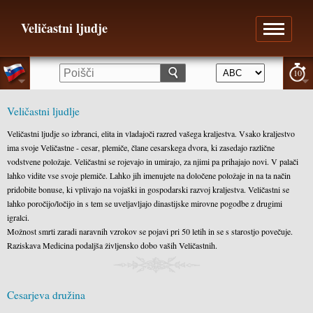
Veličastni ljudje
10
Veličastni ljudlje
Veličastni ljudje so izbranci, elita in vladajoči razred vašega kraljestva. Vsako kraljestvo
ima svoje Veličastne - cesar, plemiče, člane cesarskega dvora, ki zasedajo različne
vodstvene položaje. Veličastni se rojevajo in umirajo, za njimi pa prihajajo novi. V palači
lahko vidite vse svoje plemiče. Lahko jih imenujete na določene položaje in na ta način
pridobite bonuse, ki vplivajo na vojaški in gospodarski razvoj kraljestva. Veličastni se
lahko poročijo/ločijo in s tem se uveljavljajo dinastijske mirovne pogodbe z drugimi
igralci.
Možnost smrti zaradi naravnih vzrokov se pojavi pri 50 letih in se s starostjo povečuje.
Raziskava Medicina podaljša življensko dobo vaših Veličastnih.
Cesarjeva družina