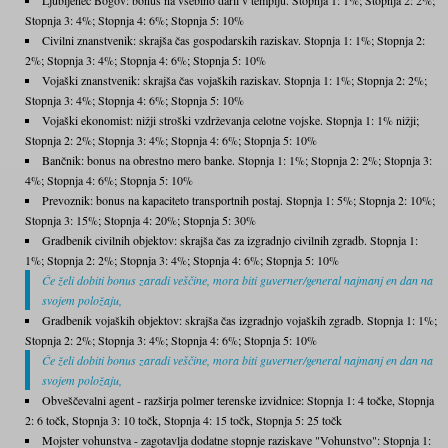
Ljubljenec Bogov: bonus na vsebino daril v templju. Stopnja 1: 1%; Stopnja 2: 2%;
Stopnja 3: 4%; Stopnja 4: 6%; Stopnja 5: 10%
Civilni znanstvenik: skrajša čas gospodarskih raziskav. Stopnja 1: 1%; Stopnja 2:
2%; Stopnja 3: 4%; Stopnja 4: 6%; Stopnja 5: 10%
Vojaški znanstvenik: skrajša čas vojaških raziskav. Stopnja 1: 1%; Stopnja 2: 2%;
Stopnja 3: 4%; Stopnja 4: 6%; Stopnja 5: 10%
Vojaški ekonomist: nižji stroški vzdrževanja celotne vojske. Stopnja 1: 1% nižji;
Stopnja 2: 2%; Stopnja 3: 4%; Stopnja 4: 6%; Stopnja 5: 10%
Bančnik: bonus na obrestno mero banke. Stopnja 1: 1%; Stopnja 2: 2%; Stopnja 3:
4%; Stopnja 4: 6%; Stopnja 5: 10%
Prevoznik: bonus na kapaciteto transportnih postaj. Stopnja 1: 5%; Stopnja 2: 10%;
Stopnja 3: 15%; Stopnja 4: 20%; Stopnja 5: 30%
Gradbenik civilnih objektov: skrajša čas za izgradnjo civilnih zgradb. Stopnja 1:
1%; Stopnja 2: 2%; Stopnja 3: 4%; Stopnja 4: 6%; Stopnja 5: 10%
Če želi dobiti bonus zaradi veščine, mora biti guverner/general najmanj en dan na
svojem položaju,
Gradbenik vojaških objektov: skrajša čas izgradnjo vojaških zgradb. Stopnja 1: 1%;
Stopnja 2: 2%; Stopnja 3: 4%; Stopnja 4: 6%; Stopnja 5: 10%
Če želi dobiti bonus zaradi veščine, mora biti guverner/general najmanj en dan na
svojem položaju,
Obveščevalni agent - razširja polmer terenske izvidnice: Stopnja 1: 4 točke, Stopnja
2: 6 točk, Stopnja 3: 10 točk, Stopnja 4: 15 točk, Stopnja 5: 25 točk
Mojster vohunstva - zagotavlja dodatne stopnje raziskave "Vohunstvo": Stopnja 1: