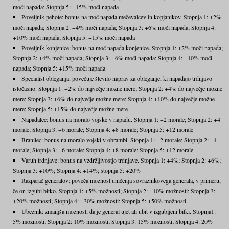
moči napada; Stopnja 5: +15% moči napada
Poveljnik pehote: bonus na moč napada mečevalcev in kopjanikov. Stopnja 1: +2%
moči napada; Stopnja 2: +4% moči napada; Stopnja 3: +6% moči napada; Stopnja 4:
+10% moči napada; Stopnja 5: +15% moči napada
Poveljnik konjenice: bonus na moč napada konjenice. Stopnja 1: +2% moči napada;
Stopnja 2: +4% moči napada; Stopnja 3: +6% moči napada; Stopnja 4: +10% moči
napada; Stopnja 5: +15% moči napada
Specialist obleganja: povečuje število naprav za obleganje, ki napadajo trdnjavo
istočasno. Stopnja 1: +2% do največje možne mere; Stopnja 2: +4% do največje možne
mere; Stopnja 3: +6% do največje možne mere; Stopnja 4: +10% do največje možne
mere; Stopnja 5: +15% do največje možne mere
Napadalec: bonus na moralo vojske v napadu. Stopnja 1: +2 morale; Stopnja 2: +4
morale; Stopnja 3: +6 morale; Stopnja 4: +8 morale; Stopnja 5: +12 morale
Branilec: bonus na moralo vojski v obrambi. Stopnja 1: +2 morale; Stopnja 2: +4
morale; Stopnja 3: +6 morale; Stopnja 4: +8 morale; Stopnja 5: +12 morale
Varuh trdnjave: bonus na vzdržljivostjo trdnjave. Stopnja 1: +4%; Stopnja 2: +6%;
Stopnja 3: +10%; Stopnja 4: +14%; stopnja 5: +20%
Razparač generalov: poveča možnost uničenja sovražnikovega generala, v primeru,
če on izgubi bitko. Stopnja 1: +5% možnosti; Stopnja 2: +10% možnosti; Stopnja 3:
+20% možnosti; Stopnja 4: +30% možnosti; Stopnja 5: +50% možnosti
Ubežnik: zmanjša možnost, da je general ujet ali ubit v izgubljeni bitki. Stopnja1:
5% možnosti; Stopnja 2: 10% možnosti; Stopnja 3: 15% možnosti; Stopnja 4: 20%