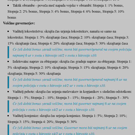
Taktik obrambe - poveča moč napada vojske v obrambi: Stopnja 1: 1% bonus,
Stopnja 2: 2% bonus, Stopnja 3: 4% bonus, Stopnja 4: 6% bonus, Stopnja 5: 10%
bonus
Veščine guvernerjev:
Vaditelj lokostrelstva: skrajša čas urjenja lokostrelcev, nanaša se samo na
lokostrelce. Stopnja 1: 5% skrajšanje časa; Stopnja 2: 10% skrajšanje časa; Stopnja 3:
15% skrajšanje časa; Stopnja 4: 20% skrajšanje časa; Stopnja 5: 30% skrajšanje časa
Če želi dobiti bonus zaradi veščine, mora biti guverner/general na svojem položaju
najmanj 6 ur v svetu s hitrostjo x4/2 v svetu s hitrostjo x10.
Izdelovalec naprav za obleganje: skrajša čas gradnje naprav za obleganje. Stopnja 1:
5% skrajšanja; Stopnja 2: 10% skrajšanja; Stopnja 3: 15% skrajšanja; Stopnja 4: 20%
skrajšanja; Stopnja 5: 30% skrajšanja
Če želi dobiti bonus zaradi veščine, mora biti guverner/general najmanj 6 ur na
svojem položaju v svetu s hitrostjo x4/2 ur v svetu s hitrostjo x10.
Vaditelj pehote: skrajša čas urjenja mečevalcev in kopjanikov s sledečim odstotkom:
Stopnja 1 - 5%; Stopnja 2 - 10%; Stopnja 3 - 15%; Stopnja 4 - 20%; Stopnja 5 - 30%
Če želi dobiti bonus zaradi veščine, mora biti guverner najmanj 6 ur na svojem
položaju v svetu s hitrostjo x4/2 ur v svetu s hitrostjo x10.
Vaditelj konjenice: skrajša čas urjenja konjenice. Stopnja 1: 5%; Stopnja 2: 10%;
Stopnja 3: 15%; Stopnja 4: 20%; Stopnja 5: 30%
Če želi dobiti bonus zaradi veščine, Guverner mora biti najmanj 6 ur na svojem
položaju v svetu s hitrostjo x4/2 ur v svetu s hitrostjo x10.