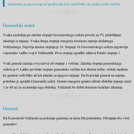
imenovan za guvernerja od igralca ali če je začel bitke, ne zasluži točke veščine.
Generalski sedež
Vsaka naslednja po začetni stopnji Guvernerskega sedeža poveča za 5% pridobljene
izkušnje iz urjenja. Vsaka druga stopnja omogoča istočasno urjenje dodatnega
Veličastnega. Najvišja možna stopnja je 16. Stopnja 16 Guvernerskega sedeža zagotavlja
vzporedno vadbo vsaj 8 Veličastnih. Prva stopnja zgradbe zahteva Palačo stopnje 1.
Vsak general začenja svoj razvoj od stopnje 1 veščine. Začetna stopnja generalskega
sedeža je 0. Lahko povišate stopnjo generalske veščine kot zberete točke, seštete medtem
ko general vodi bitke ali kot plačate za njegovo urjenje. Da bi poslali general na urjenje,
potrebno je zgraditi Generalski sedež. Sistem omogoča igralcu izbrati obdobje urjenja (med
1 in 48 ur) in na temelju tega obdobja, Veličastni bo dobil določeno količino izkušnje.
General
Da bi postavili Veličastni na položaju generala, ta mora biti polnoleten. Obstajata dve vrsti
generalov: