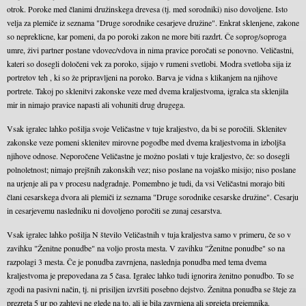
otrok. Poroke med članimi družinskega drevesa (tj. med sorodniki) niso dovoljene. Isto
velja za plemiče iz seznama "Druge sorodnike cesarjeve družine". Enkrat sklenjene, zakone
so nepreklicne, kar pomeni, da po poroki zakon ne more biti razdrt. Če soprog/soproga
umre, živi partner postane vdovec/vdova in nima pravice poročati se ponovno. Veličastni,
kateri so dosegli določeni vek za poroko, sijajo v rumeni svetlobi. Modra svetloba sija iz
portretov teh , ki so že pripravljeni na poroko. Barva je vidna s klikanjem na njihove
portrete. Takoj po sklenitvi zakonske veze med dvema kraljestvoma, igralca sta sklenjila
mir in nimajo pravice napasti ali vohuniti drug drugega.
Vsak igralec lahko pošilja svoje Veličastne v tuje kraljestvo, da bi se poročili. Sklenitev
zakonske veze pomeni sklenitev mirovne pogodbe med dvema kraljestvoma in izboljša
njihove odnose. Neporočene Veličastne je možno poslati v tuje kraljestvo, če: so dosegli
polnoletnost; nimajo prejšnih zakonskih vez; niso poslane na vojaško misijo; niso poslane
na urjenje ali pa v procesu nadgradnje. Pomembno je tudi, da vsi Veličastni morajo biti
člani cesarskega dvora ali plemiči iz seznama "Druge sorodnike cesarske družine". Cesarju
in cesarjevemu nasledniku ni dovoljeno poročiti se zunaj cesarstva.
Vsak igralec lahko pošilja N število Veličastnih v tuja kraljestva samo v primeru, če so v
zavihku "Ženitne ponudbe" na voljo prosta mesta. V zavihku "Ženitne ponudbe" so na
razpolagi 3 mesta. Če je ponudba zavrnjena, naslednja ponudba med tema dvema
kraljestvoma je prepovedana za 5 časa. Igralec lahko tudi ignorira ženitno ponudbo. To se
zgodi na pasivni način, tj. ni prisiljen izvršiti posebno dejstvo. Ženitna ponudba se šteje za
prezreta 5 ur po zahtevi ne glede na to, ali je bila zavrnjena ali sprejeta prejemnika.