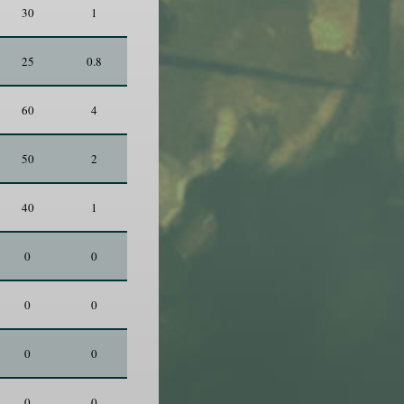
30
1
25
0.8
60
4
50
2
40
1
0
0
0
0
0
0
0
0