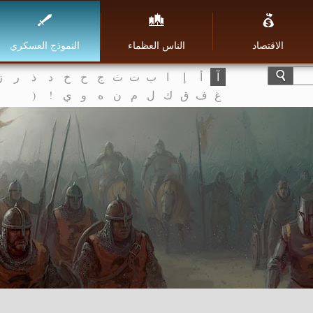
الاقتصاد
الناس العظماء
النموذج العسكري
آ
أ
إ
ا
ب
ت
ث
ج
ح
خ
د
ذ
ر
ز
غ
ف
ق
ك
ل
م
ن
ه
و
ي
!
(