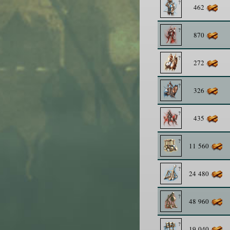
462
870
272
326
435
11 560
24 480
48 960
19 040