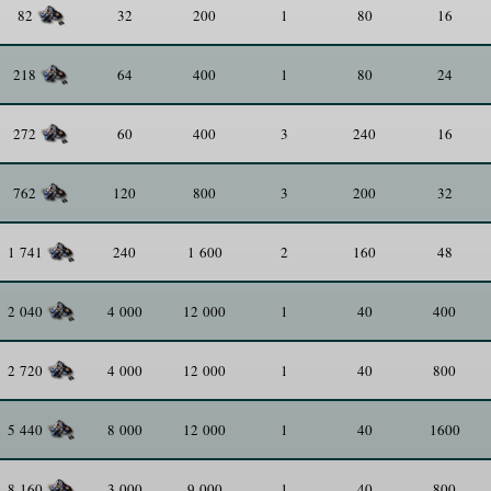
32
200
1
80
16
82
64
400
1
80
24
218
60
400
3
240
16
272
120
800
3
200
32
762
240
1 600
2
160
48
1 741
4 000
12 000
1
40
400
2 040
4 000
12 000
1
40
800
2 720
8 000
12 000
1
40
1600
5 440
3 000
9 000
1
40
800
8 160