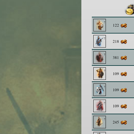
122
218
381
109
109
109
245