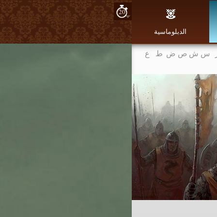
20
الدبلوماسية
س
ش
ص
ض
ط
ع