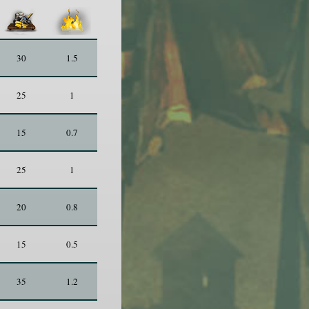
30
1.5
25
1
15
0.7
25
1
20
0.8
15
0.5
35
1.2