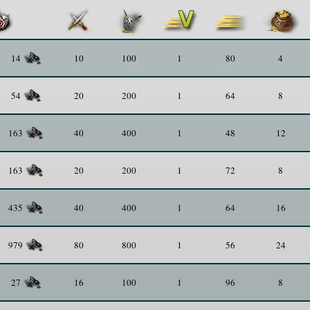
10
100
1
80
4
14
20
200
1
64
8
54
40
400
1
48
12
163
20
200
1
72
8
163
40
400
1
64
16
435
80
800
1
56
24
979
16
100
1
96
8
27