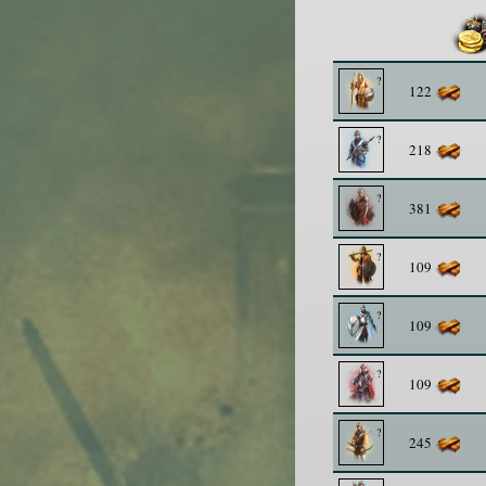
122
218
381
109
109
109
245