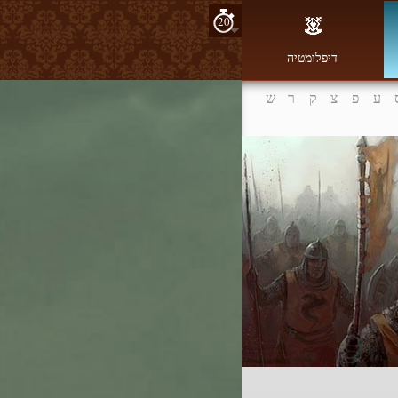
20
דיפלומטיה
ע
פ
צ
ק
ר
ש