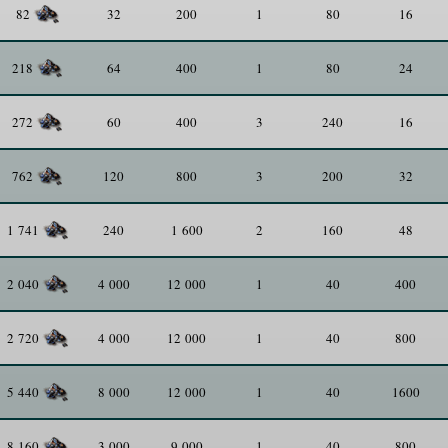
32
200
1
80
16
82
64
400
1
80
24
218
60
400
3
240
16
272
120
800
3
200
32
762
240
1 600
2
160
48
1 741
4 000
12 000
1
40
400
2 040
4 000
12 000
1
40
800
2 720
8 000
12 000
1
40
1600
5 440
3 000
9 000
1
40
800
8 160