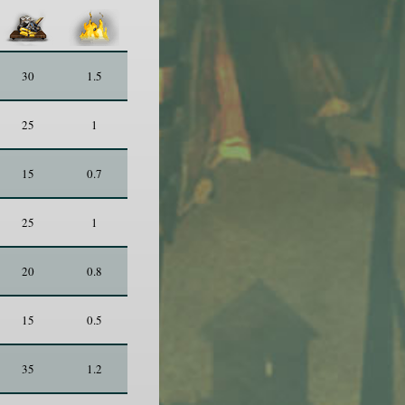
30
1.5
25
1
15
0.7
25
1
20
0.8
15
0.5
35
1.2