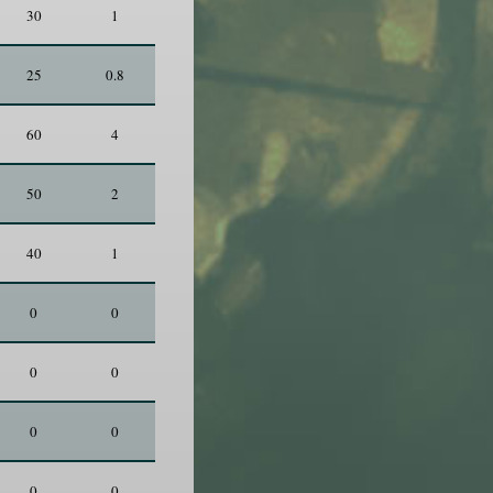
30
1
25
0.8
60
4
50
2
40
1
0
0
0
0
0
0
0
0