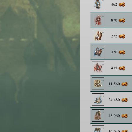
462
870
272
326
435
11 560
24 480
48 960
19 040