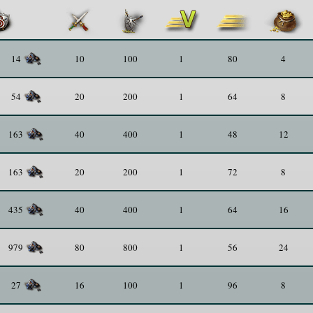
10
100
1
80
4
14
20
200
1
64
8
54
40
400
1
48
12
163
20
200
1
72
8
163
40
400
1
64
16
435
80
800
1
56
24
979
16
100
1
96
8
27