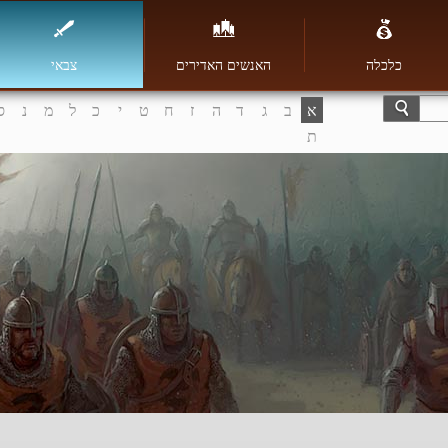
כלכלה
האנשים האדירים
צבאי
א
ב
ג
ד
ה
ז
ח
ט
י
כ
ל
מ
נ
ס
ת