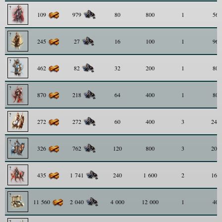
109
979
80
800
1
56
245
27
16
100
1
96
462
82
32
200
1
80
870
218
64
400
1
80
272
272
60
400
3
240
326
762
120
800
3
200
435
1 741
240
1 600
2
160
11 560
2 040
4 000
12 000
1
40