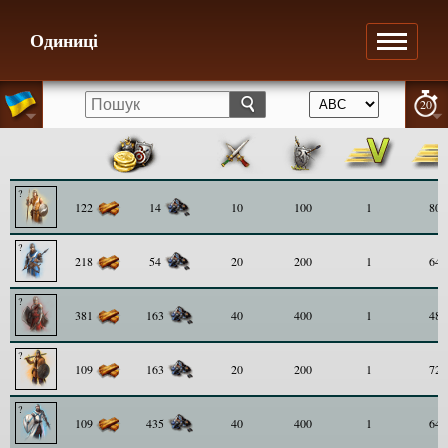
Одиниці
20
122
14
10
100
1
80
218
54
20
200
1
64
381
163
40
400
1
48
109
163
20
200
1
72
109
435
40
400
1
64